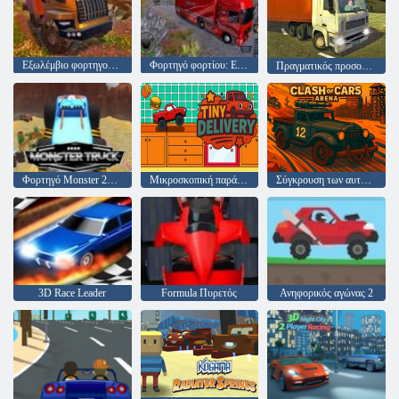
Εξωλέμβιο φορτηγού προσομοιωτή Hill Climb
Φορτηγό φορτίου: Euro American Tour
Πραγματικός προσομοιωτής φορτηγών πόλης
Φορτηγό Monster 2020
Μικροσκοπική παράδοση
Σύγκρουση των αυτοκινήτων αρένα
3D Race Leader
Formula Πυρετός
Ανηφορικός αγώνας 2