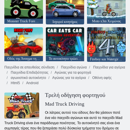
Monster Truck Forest-Παράδοση
Moto x3m Χειμώνας
Ισχυροί κινητήρες
Οδός της Άνοιγμα της Φούρης
Το αυτοκίνητο τρώει αυτοκίνητο 5
Fireboy και Watergirl 4: Crystal Temple
Παιχνίδια σε απευθείας σύνδεση
Παιχνίδια αγώνα
Παιχνίδια για αγόρια
Παιχνίδια Επιδεξιότητας
Αγώνας για τα φορτηγά
αγωνιστικό αυτοκίνητο
Αγώνας για τα αγόρια
Οθόνη αφής
Html5
Android
Τρελή οδήγηση φορτηγού
Mad Truck Driving
Οι λάτρεις αυτού του είδους δεν θα χάσουν ποτέ
ένα νέο παιχνίδι αγώνων και αυτό το παιχνίδι Mad
Truck Driving είναι ένα παράδειγμα ποιότητας. Το αυτοκίνητό σας είναι ένα
συμπαγές τέρας που θα ξεπεράσει πολύ δύσκολα τμήματα του δρόμου σε