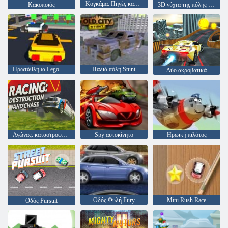
Κογκάμα: Πηγές καλοριφέρ
Κακοποιός
3D νύχτα της πόλης 2 αγωνιστικά παιχνίδια
Πρωτάθλημα Lego Superhero
Παλιά πόλη Stunt
Δύο ακροβατικά
Αγώνας: καταστροφή και κυνηγήσεις
Spy αυτοκίνητο
Ηρωική πιλότος
Οδός Φυλή Fury
Mini Rush Race
Οδός Pursuit