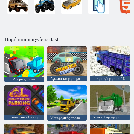
Παρόμοια παιχνίδια flash
Αγωνιστικά φορτηγά τέρας
Φορτηγό φορτίου 18
Δρομέας μπλοκ
Crazy Truck Parking
Νησί καθαρό φορτηγό σκουπίδια Sim
Μεταφορικός προσομοιωτής μεταφοράς