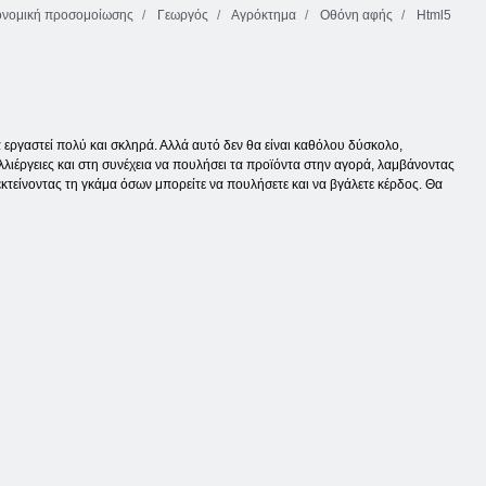
ονομική προσομοίωσης
Γεωργός
Αγρόκτημα
Οθόνη αφής
Html5
 εργαστεί πολύ και σκληρά. Αλλά αυτό δεν θα είναι καθόλου δύσκολο,
αλλιέργειες και στη συνέχεια να πουλήσει τα προϊόντα στην αγορά, λαμβάνοντας
πεκτείνοντας τη γκάμα όσων μπορείτε να πουλήσετε και να βγάλετε κέρδος. Θα