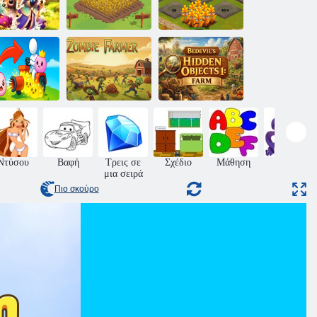
layer: Charm
Μικρό κλικ στο
Farm
Αγρόκτημα
αγρόκτημα
Bedevil's
Hidden Objects
Slime Farm
Zombie Farmer
1: Farm
Ντύσου
Βαφή
Τρεις σε
Σχέδιο
Μάθηση
Με την
μια σειρά
καρδιά
Πιο σκούρο