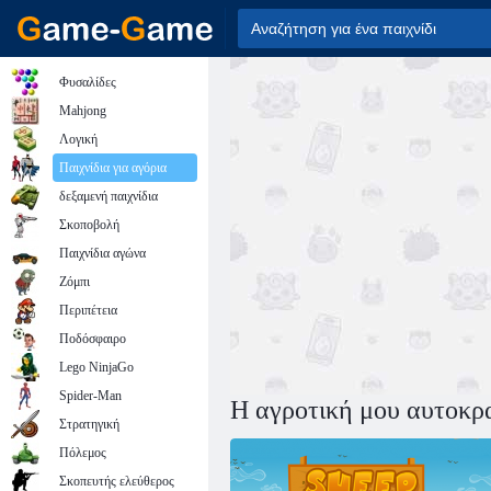
Φυσαλίδες
Mahjong
Λογική
Παιχνίδια για αγόρια
δεξαμενή παιχνίδια
Σκοποβολή
Παιχνίδια αγώνα
Ζόμπι
Περιπέτεια
Ποδόσφαιρο
Lego NinjaGo
Spider-Man
Η αγροτική μου αυτοκρ
Στρατηγική
Πόλεμος
Σκοπευτής ελεύθερος