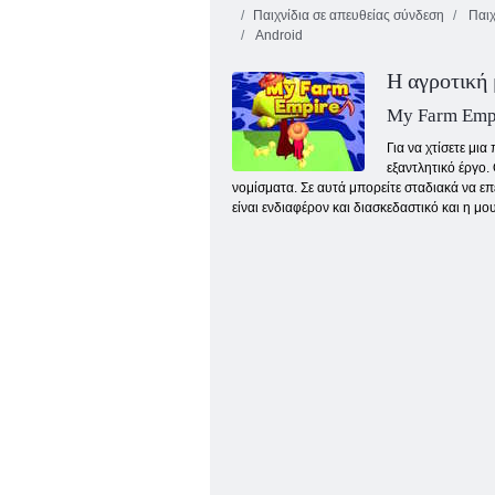
Παιχνίδια σε απευθείας σύνδεση
Παιχ
Android
Η αγροτική
My Farm Emp
Για να χτίσετε μι
εξαντλητικό έργο.
Το ταξίδι στον κήπο μου
νομίσματα. Σε αυτά μπορείτε σταδιακά να επ
είναι ενδιαφέρον και διασκεδαστικό και η μ