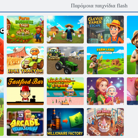
Παρόμοια παιχνίδια flash
Obby:
Αγροτική
Αποδράστε από
επιχειρησιακή
το κοτόπουλο
Έξυπνη διαφυγή
έπος
Coop
αγρότη
Farm Simulator
Idle Tractor
Township
Farm
παιχνίδι
Αγρόκτημα 2D
Νέ
Νέα Αρχή
Delicious Emily
Η εμπορική
Χριστούγεννα
Bar fast food
οδός
Edition