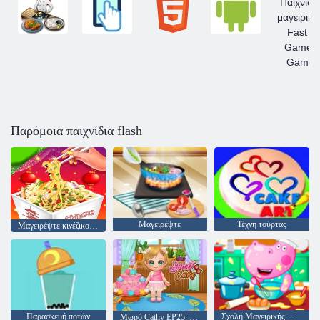
Παρόμοια παιχνίδια flash
Μαγειρέψτε
Τέχνη τούρτας
Μαγειρέψτε κινέζικο φαγητό
Παρασκευή ποτών
Σχολή Μαγειρικής Hippo
Μωρό Cathy EP25: φρενίτιδα κέικ