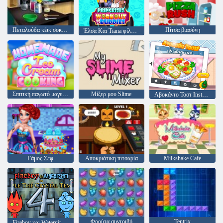
Πεταλούδα κέικ σοκολάτας: Μαγειρική με Emma
Πίτσα βιασύνη
Έλσα Και Tiana φίλων προπόνηση
Σπιτική παγωτό μαγείρεμα
Μίξερ μου Slime
Αβοκάντο Τοστ Instagram
Γάμος Σεφ
Αποκριάτικη πιτσαρία
Milkshake Cafe
Φρούτα συντριβή
Tentrix
Fireboy και Watergirl 4: Crystal Temple