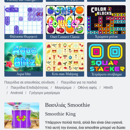
Θάλασσα Θωρηκτό
Χρώματα μπλοκ
Onet Connect Classic
Aqua blitz
Kris-mas Mahjong
Τετράγωνο στοίβαγμα
Παιχνίδια σε απευθείας σύνδεση
Παιχνίδια για τα παιδιά
Παιχνίδια Επιδεξιότητας
Μαγείρεμα
Οθόνη αφής
Html5
Android
Γρήγορο μαγείρεμα
Βασιλιάς Smoothie
Smoothie King
Υπάρχουν πολλά ποτά, αλλά δεν είναι όλα υγιεινά.
Υπό αυτή την έννοια, ένα smoothie μπορεί να δώσει