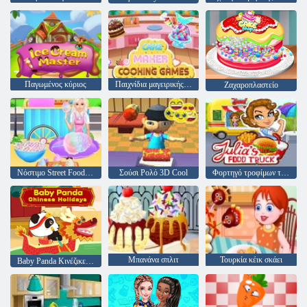
Παγωμένος κύριος
Παιχνίδια μαγειρικής για Cake Maker
Ζαχαροπλαστείο
Νόστιμο Street Food Cooking
Σούσι Ρολό 3D Cool
Φορτηγό τροφίμων της Τζούλια
Μπανάνα σπλιτ
Τουρκία κέικ σκάει
Baby Panda Κινέζικες διακοπές