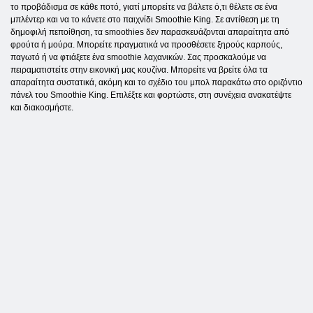
το προβάδισμα σε κάθε ποτό, γιατί μπορείτε να βάλετε ό,τι θέλετε σε ένα
μπλέντερ και να το κάνετε στο παιχνίδι Smoothie King. Σε αντίθεση με τη
δημοφιλή πεποίθηση, τα smoothies δεν παρασκευάζονται απαραίτητα από
φρούτα ή μούρα. Μπορείτε πραγματικά να προσθέσετε ξηρούς καρπούς,
παγωτό ή να φτιάξετε ένα smoothie λαχανικών. Σας προσκαλούμε να
πειραματιστείτε στην εικονική μας κουζίνα. Μπορείτε να βρείτε όλα τα
απαραίτητα συστατικά, ακόμη και το σχέδιο του μπολ παρακάτω στο οριζόντιο
πάνελ του Smoothie King. Επιλέξτε και φορτώστε, στη συνέχεια ανακατέψτε
και διακοσμήστε.