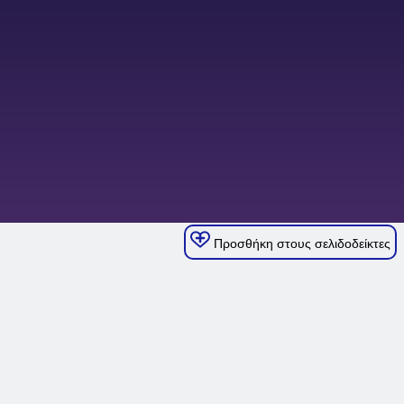
Προσθήκη στους σελιδοδείκτες