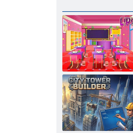
Παιδιά Τάξη Διακόσμηση