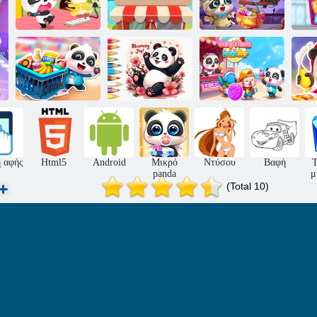
Baby Panda
Παζλ: Baby
Παιδική
Little Panda
Panda
ασφάλεια
Coffee Shop
Halloween
Βιβλίο
ζωγραφικής:
Παζλ: Baby
Little Panda
Panda Black
Cherry
Baby Panda
Pan
Friday
Blossoms
Drink Bar
 αφής
Html5
Android
Μικρό
Ντύσου
Βαφή
Τ
panda
μ
(Total 10)