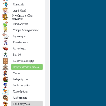
Minecraft
μωρό Hazel
Κινούμενα σχέδια
παιχνίδια
Εκπαιδευτικά
Μπομπ Σφουγγαράκης
Αγρόκτημα
Transformers
Αυτοκίνητα
Ben 10
Δωμάτιο διαφυγής
Παιχνίδια για τα παιδιά
Mario
Σαλιγκάρι bob
Sonic παιχνίδια
Χιονοδρόμια
Αναζητήσεις
Flash παιχνίδια