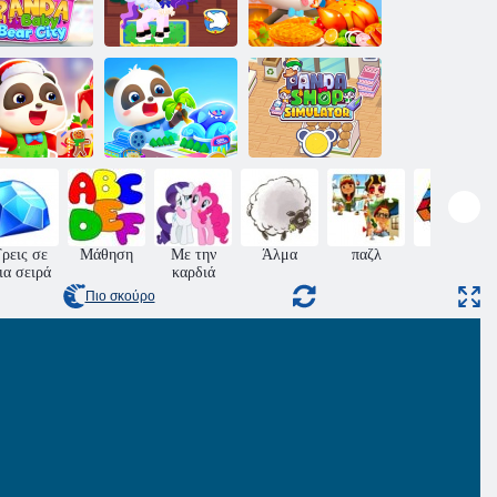
Παζλ: Γιορτή
των
Panda Baby
Little Panda
Ευχαριστιών του
Bear City
Fashion Pony
Μικρού Πάντα
Παζλ: Baby
Παζλ: Η πόλη
Προσομοιωτής
da Christmas
των ονείρων του
καταστημάτων
Chef
μωρού Panda
Panda
ρεις σε
Μάθηση
Με την
Άλμα
παζλ
Puzzle
ια σειρά
καρδιά
Πιο σκούρο