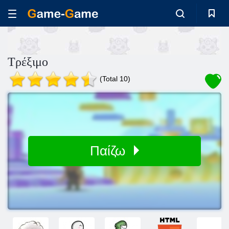
Τρέξιμο
(Total 10)
Παίζω