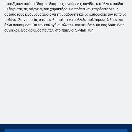
προεξέχουν από το έδαφος, διάφορες κινούμενες παγίδες και άλλα εμπόδια.
Ελέγχοντας τις ενέργειες του χαρακτήρα, θα πρέπει να ξεπεράσετε όλους
αυτούς τους κινδύνους χωρίς να επιβραδύνετε και να εμποδίσετε τον τύπο να
πεθάνει. Στην πορεία, ο τύπος θα πρέπει να συλλέξει πολύτιμους λίθους και
άλλα αντικείμενα. Για την επιλογή αυτών των αντικειμένων θα σας δοθεί ένας
συγκεκριμένος αριθμός πόντων στο παιχνίδι Skyfall Run.