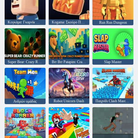
Κογκάμα: Γκαρνίκ Πάρκουρ
Kogama: Σκούρο Πάρκορ
Run Run Dungeon
Super Bear: Crazy Runner
Brr Brr Patapim: Crazy Runner Game
Slap Master
Robot Unicorn Dash
Παιχνίδι Clash Master Running
Ανδρών ομάδας