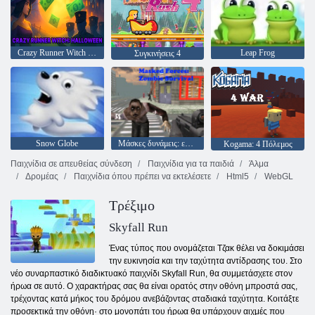
Crazy Runner Witch Halloween
Leap Frog
Συγκινήσεις 4
Snow Globe
Μάσκες δυνάμεις: επιβίωση ζόμπι
Kogama: 4 Πόλεμος
Παιχνίδια σε απευθείας σύνδεση
Παιχνίδια για τα παιδιά
Άλμα
Δρομέας
Παιχνίδια όπου πρέπει να εκτελέσετε
Html5
WebGL
Τρέξιμο
Skyfall Run
Ένας τύπος που ονομάζεται Τζακ θέλει να δοκιμάσει
την ευκινησία και την ταχύτητα αντίδρασης του. Στο
νέο συναρπαστικό διαδικτυακό παιχνίδι Skyfall Run, θα συμμετάσχετε στον
ήρωα σε αυτό. Ο χαρακτήρας σας θα είναι ορατός στην οθόνη μπροστά σας,
τρέχοντας κατά μήκος του δρόμου ανεβάζοντας σταδιακά ταχύτητα. Κοιτάξτε
προσεκτικά την οθόνη· στο μονοπάτι του ήρωα θα υπάρχουν αιχμές που