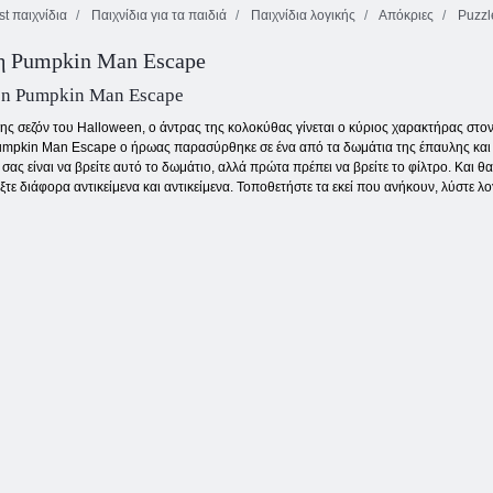
t παιχνίδια
Παιχνίδια για τα παιδιά
Παιχνίδια λογικής
Απόκριες
Puzzl
Gold Rush
η Pumpkin Man Escape
Οι μάχες των
κυνήγι
ανδρών
θησαυρού
Ζουμερή παύλα
on Pumpkin Man Escape
της σεζόν του Halloween, ο άντρας της κολοκύθας γίνεται ο κύριος χαρακτήρας στο
mpkin Man Escape ο ήρωας παρασύρθηκε σε ένα από τα δωμάτια της έπαυλης και τ
σας είναι να βρείτε αυτό το δωμάτιο, αλλά πρώτα πρέπει να βρείτε το φίλτρο. Και θα
έξτε διάφορα αντικείμενα και αντικείμενα. Τοποθετήστε τα εκεί που ανήκουν, λύστε 