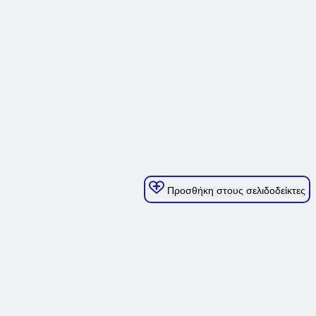
Προσθήκη στους σελιδοδείκτες