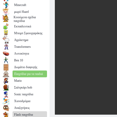
Minecraft
μωρό Hazel
Κινούμενα σχέδια
παιχνίδια
Εκπαιδευτικά
Μπομπ Σφουγγαράκης
Αγρόκτημα
Transformers
Αυτοκίνητα
Ben 10
Δωμάτιο διαφυγής
Παιχνίδια για τα παιδιά
Mario
Σαλιγκάρι bob
Sonic παιχνίδια
Χιονοδρόμια
Αναζητήσεις
Flash παιχνίδια