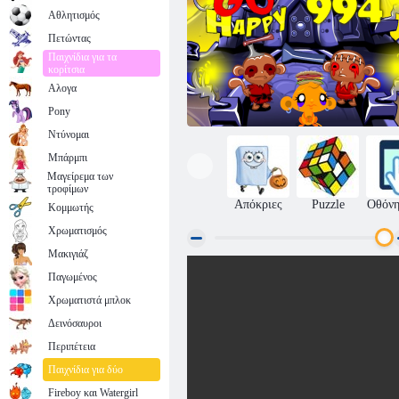
Αθλητισμός
Πετώντας
Παιχνίδια για τα
κορίτσια
Αλογα
Pony
Ντύνομαι
Μπάρμπι
Μαγείρεμα των
τροφίμων
Απόκριες
Puzzle
Οθόνη
Κομμωτής
Χρωματισμός
Μακιγιάζ
Παγωμένος
Monkey Go Happy Stage 994
Χρωματιστά μπλοκ
Δεινόσαυροι
Περιπέτεια
Παιχνίδια για δύο
Fireboy και Watergirl