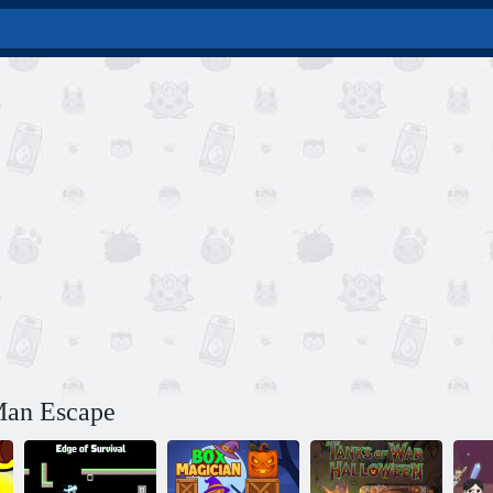
an Escape