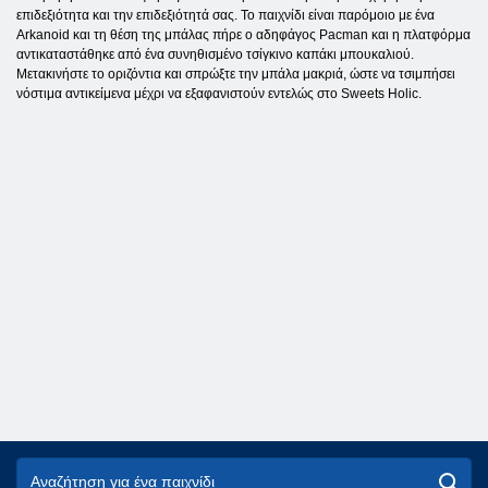
επιδεξιότητα και την επιδεξιότητά σας. Το παιχνίδι είναι παρόμοιο με ένα
Arkanoid και τη θέση της μπάλας πήρε ο αδηφάγος Pacman και η πλατφόρμα
αντικαταστάθηκε από ένα συνηθισμένο τσίγκινο καπάκι μπουκαλιού.
Μετακινήστε το οριζόντια και σπρώξτε την μπάλα μακριά, ώστε να τσιμπήσει
νόστιμα αντικείμενα μέχρι να εξαφανιστούν εντελώς στο Sweets Holic.