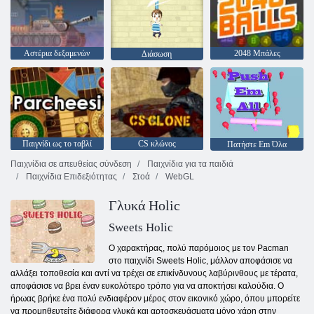
Αστέρια δεξαμενών
2048 Μπάλες
Διάσωση
Παιγνίδι ως το ταβλί
CS κλώνος
Πατήστε Em Όλα
Παιχνίδια σε απευθείας σύνδεση
Παιχνίδια για τα παιδιά
Παιχνίδια Επιδεξιότητας
Στοά
WebGL
Γλυκά Holic
Sweets Holic
Ο χαρακτήρας, πολύ παρόμοιος με τον Pacman
στο παιχνίδι Sweets Holic, μάλλον αποφάσισε να
αλλάξει τοποθεσία και αντί να τρέχει σε επικίνδυνους λαβύρινθους με τέρατα,
αποφάσισε να βρει έναν ευκολότερο τρόπο για να αποκτήσει καλούδια. Ο
ήρωας βρήκε ένα πολύ ενδιαφέρον μέρος στον εικονικό χώρο, όπου μπορείτε
να προμηθευτείτε διάφορα γλυκά και αρτοσκευάσματα μόνο χάρη στην