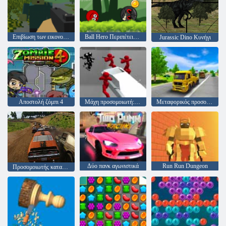
Επιβίωση των εικονοστοιχείων
Ball Hero Περιπέτεια: Κόκκινη μπάλα αναπήδησης
Jurassic Dino Κυνήγι
Αποστολή ζόμπι 4
Μάχη προσομοιωτή: Counter Stickman
Μεταφορικός προσομοιωτής μεταφοράς
Δύο πανκ αγωνιστικά
Run Run Dungeon
Προσομοιωτής καταστροφής ντέρμπι