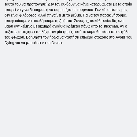
εαυτό του να προπονηθεί. Δεν τον ελκύουν να κάνει κατορθώματα με τα οποία
μπορεί να γίνει διάσημος ή να συμμετέχει σε τουρνουά. Γενικά, ο τύπος μας
δεν είναι φιλόδοξος, αλλά πηγαίνει με το ρεύμα. Για να τον παρακινήσουμε,
αποφασίσαμε να απειλήσουμε τη ζωή του. Συνεχώς, σε κάθε επίπεδο, ένα
βαρύ αντικείμενο με αιχμηρά αγκάθια κρέμεται πάνω από το stickman. Αν ο
τοξότης αστοχήσει τουλάχιστον μία φορά, αυτό το κύμα θα πέσει στο κεφάλι
του φτωχού. Βοηθήστε τον ήρωα να χτυπήσει επιδέξια στόχους στο Avoid You
Dying για να μπορέσει να επιβιώσει.