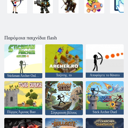
Παρόμοια παιχνίδια flash
Τοξότης. ro
Αποφύγετε το θάνατο
Stickman Archer Online 4
Πύργος Άμυνας Βασιλιάς
Stick Archer Duel
Σύγκρουση βέλους