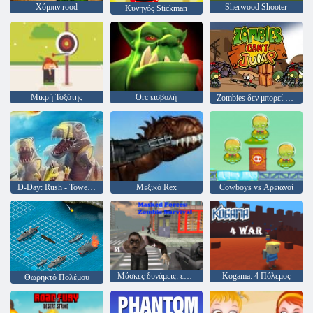
Χόμπιν rood
Sherwood Shooter
Κυνηγός Stickman
Μικρή Τοξότης
Orc εισβολή
Zombies δεν μπορεί να πηδήξει
D-Day: Rush - Tower Defense
Μεξικό Rex
Cowboys vs Αρειανοί
Μάσκες δυνάμεις: επιβίωση ζόμπι
Kogama: 4 Πόλεμος
Θωρηκτό Πολέμου