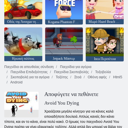
Οδός της Άνοιγμα της Φούρης
Μωρό Hazel Beach Party
Kogama Phantom Force
Ηρωική πιλότος
Jetpack Μάστερ
Inca Περιπέτεια
Παιχνίδια σε απευθείας σύνδεση
Παιχνίδια για αγόρια
Παιχνίδια Επιδεξιότητας
Παιχνίδια Σκοποβολής
Τοξοβολία
Σκοποβολή για τα αγόρια
Τοξότης
Στοά
Οθόνη αφής
Html5
Android
Αποφύγετε να πεθάνετε
Avoid You Dying
Χρειάζεσαι μεγάλο κίνητρο για να κάνεις καλά
οποιαδήποτε δουλειά. Απλώς κανείς δεν κάνει
τίποτα, και αν το κάνει, είναι πολύ κακό. Ο ήρωας του παιχνιδιού Avoid You
Dying πρέπει να γίνει εξαιρετικός τοξότης. Αλλά απλά δεν μπορεί να βάλει τον