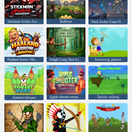
Stickman Archer Assassin
Bullseye
Stick Archer Giant Hunt
Haaland Arrow Shooter
Jungle Long Shot Academy
Σκοπευτής μάνγκο
Apple shooter remastered
Τρελός τοξότης
Δασικοί πόλεμοι