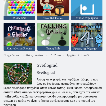
Φυσαλλίδα
Μπάλα στην τρύπα
Tiger Ball Online
Χριστούγεννα Shooter
Πτώση Ballz
Fireboy και Watergirl 4: Crystal Temple
Παιχνίδια σε απευθείας σύνδεση
Zuma
Αρχίδια
Html5
Svetlograd
Svetlograd
Ακόμη και οι μικρές και παράξενα πλάσματα που
ζουν σε Svetlograd αγαπούν επίσης να λάβουν
μέρος σε διάφορα παιχνίδια, όπως κοινός τόπος - είναι βαρετό. Δεδομένου ότι
αυτά τα πλάσματα έχουν διαφορετικό χρώμα μαλλιών, που είχαν την ιδέα να
παίξει συλλογικά Zuma τον εαυτό του. Θα σας προσφερθεί μία ουσιαστικά
στείλετε θα πρέπει να είναι το ίδιο με αυτό, κάνοντας κλικ στο κουμπί του
ποντικιού.