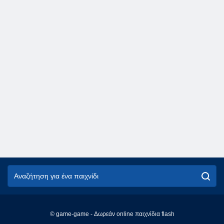
© game-game - Δωρεάν online παιχνίδια flash