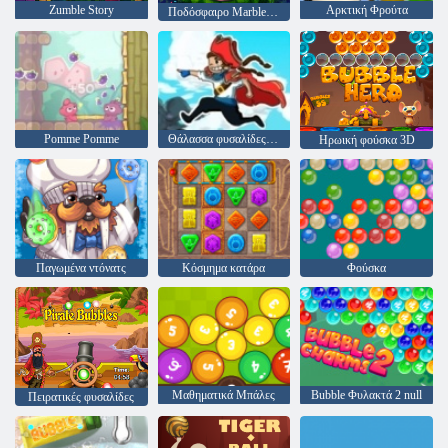
Zumble Story
Αρκτική Φρούτα
Ποδόσφαιρο Marble Shooter
Pomme Pomme
Θάλασσα φυσαλίδες πειρατές
Ηρωική φούσκα 3D
Παγωμένα ντόνατς
Κόσμημα κατάρα
Φούσκα
Μαθηματικά Μπάλες
Bubble Φυλακτά 2 null
Πειρατικές φυσαλίδες