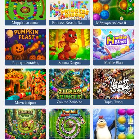
Μαρμάρινο zumar
Princess Rescue: Save Girl
Μάρμαρο φούσκα θρύλος
Γιορτή κολοκύθας
Zooma Dragon
Marble Blast
Ζούμπα Ζούγκλα
Topsy Turvy
Μοντεζούμπα