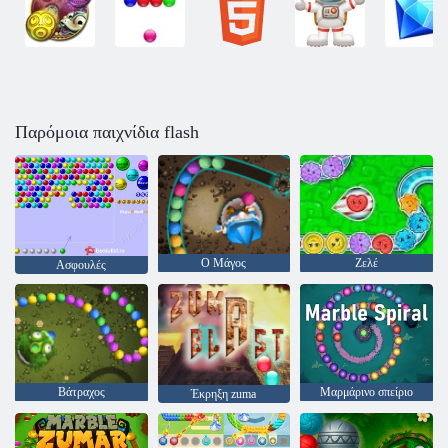
Παρόμοια παιχνίδια flash
Ο Μάγος
Ζελέ
Ασφουλές
Βάτραχος
Μαρμάρινο σπείριο
Έκρηξη zuma