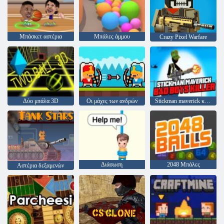
Μπάσκετ αστέρια
Μπάλες άμμου
Crazy Pixel Warfare
Δύο μπάλα 3D
Οι μάχες των ανδρών
Stickman maverick κακό κορίτσι δολοφόνος
Διάσωση
2048 Μπάλες
Αστέρια δεξαμενών