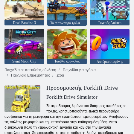
Dead Paradise 3
Τυχερός Λούτερ
Το αυτοκίνητο τρώει την περιπέτεια της θάλασσας αυτοκινήτου
Stunt Moon City
Τούβλα ζούγκλας
Αστέρια στεφάνης
Παιχνίδια σε απευθείας σύνδεση
Παιχνίδια για αγόρια
Παιχνίδια Επιδεξιότητας
Στοά
Προσομοιωτής Forklift Drive
Forklift Drive Simulator
Σε αεροδρόμια, λιμάνια και διάφορες αποθήκες σε
πόλεις, χρησιμοποιούνται ειδικά περονοφόρα
ανυψωτικά για τη μεταφορά και την εγκατάσταση εμπορευμάτων. Ανυψώνουν
τις παλέτες με φορτίο και τη μεταφέρουν στην καθορισμένη θέση. Αυτό
διευκολύνει πολύ τη χειρωνακτική εργασία και καθιστά την εργασία
αποτελεσματική. Θα επισκεφθείτε τρεις τοποθεσίες: λιμάνι, αεροδρόμιο και