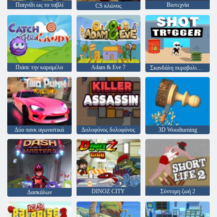
Παιγνίδι ως το ταβλί
Βιοτεχνία
CS κλώνος
Πιάσε την καραμέλα
Adam & Eve 7
Σκανδάλη πυροβολισμού
Δύο πανκ αγωνιστικά
Δολοφόνος δολοφόνος
3D Woodturning
DINOZ CITY
Σύντομη ζωή 2
Δασκάλων