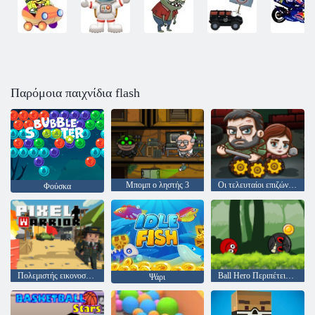
Παρόμοια παιχνίδια flash
Μπομπ ο ληστής 3
Οι τελευταίοι επιζώντες
Φούσκα
Πολεμιστής εικονοστοιχείων
Ball Hero Περιπέτεια: Κόκκινη μπάλα αναπήδησης
Ψάρι