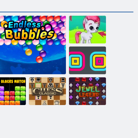
Παιχνίδια
φούσκα
Τετράγωνο
στοίβαγμα
0x10 Match
Θρύλος
Blocks
Ατελείωτες Bubbles
Σκάκι Classic
κοσμημάτων