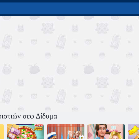
ριστιών σεφ Δίδυμα