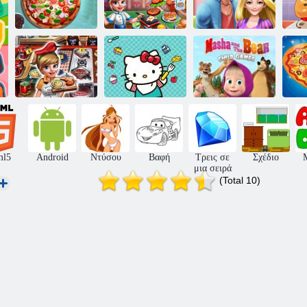
Μ
Pizza Realife
Μαγειρική
Η εγκυμοσύνη
Μαγείρεμα
σκηνή
της Ραπουνζέλ
Μαγείρεμα
Παιχνίδια
γρήγορα 4
Masha And The
μα
μπριζόλα
Γεύμα Kitty
Bear Child
ml5
Android
Ντύσου
Βαφή
Τρεις σε
Σχέδιο
μια σειρά
(Total 10)