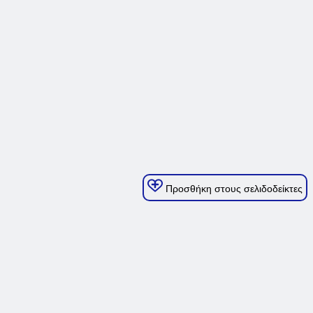
Προσθήκη στους σελιδοδείκτες