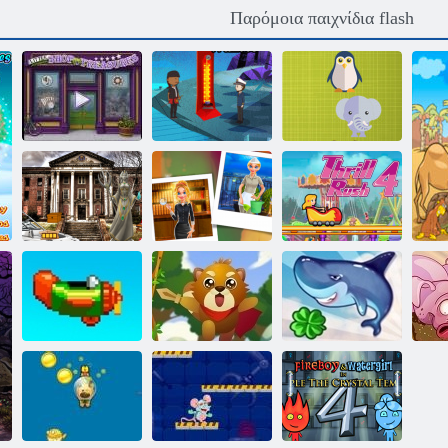
Παρόμοια παιχνίδια flash
Μικρό
κατάστημα
Τι είναι εκείνο
θησαυρών
Bayou νησί
των ζώων
Εγκαταλελειμμένο
Πανεπιστήμιο
Html5 Escape
Nina Ντετέκτιβ
Συγκινήσεις 4
Επαναλάβετε
Πετώντας
R
ξανά
Σκίουρος Hero
καρχαρίας