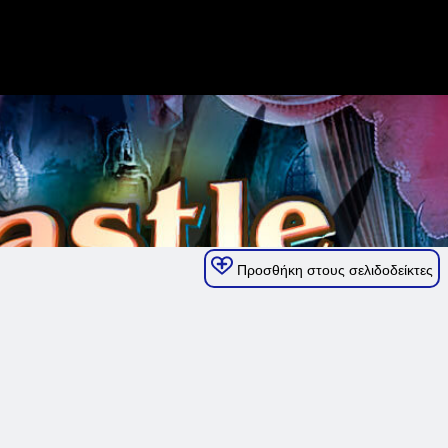
Προσθήκη στους σελιδοδείκτες