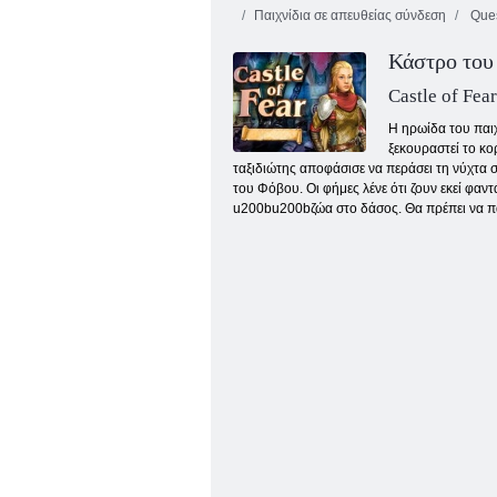
Παιχνίδια σε απευθείας σύνδεση
Ques
Κάστρο του
Castle of Fear
Η ηρωίδα του παιχ
ξεκουραστεί το κο
ταξιδιώτης αποφάσισε να περάσει τη νύχτα σ
Κρυφό αντικείμενο Κορίτσι και Γάτα
του Φόβου. Οι φήμες λένε ότι ζουν εκεί φαν
u200bu200bζώα στο δάσος. Θα πρέπει να πάρε