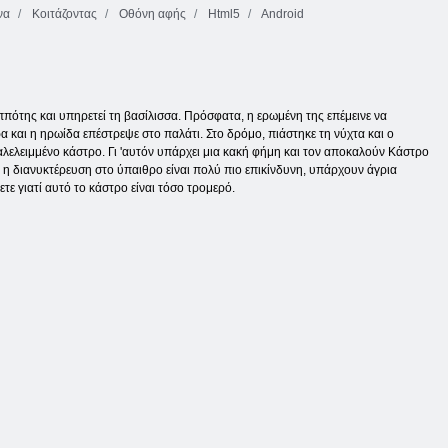
να
Κοιτάζοντας
Οθόνη αφής
Html5
Android
 ιππότης και υπηρετεί τη βασίλισσα. Πρόσφατα, η ερωμένη της επέμεινε να
ρα και η ηρωίδα επέστρεψε στο παλάτι. Στο δρόμο, πιάστηκε τη νύχτα και ο
ταλελειμμένο κάστρο. Γι 'αυτόν υπάρχει μια κακή φήμη και τον αποκαλούν Κάστρο
ι η διανυκτέρευση στο ύπαιθρο είναι πολύ πιο επικίνδυνη, υπάρχουν άγρια
ε γιατί αυτό το κάστρο είναι τόσο τρομερό.