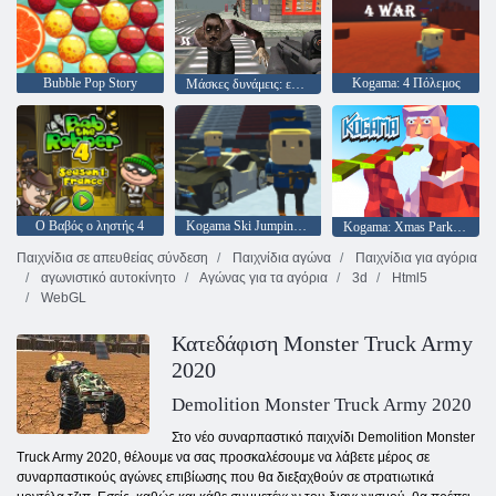
Bubble Pop Story
Kogama: 4 Πόλεμος
Μάσκες δυνάμεις: επιβίωση ζόμπι
Ο Βαβός ο ληστής 4
Kogama Ski Jumping !!
Kogama: Xmas Parkour
Παιχνίδια σε απευθείας σύνδεση
Παιχνίδια αγώνα
Παιχνίδια για αγόρια
αγωνιστικό αυτοκίνητο
Αγώνας για τα αγόρια
3d
Html5
WebGL
Κατεδάφιση Monster Truck Army
2020
Demolition Monster Truck Army 2020
Στο νέο συναρπαστικό παιχνίδι Demolition Monster
Truck Army 2020, θέλουμε να σας προσκαλέσουμε να λάβετε μέρος σε
συναρπαστικούς αγώνες επιβίωσης που θα διεξαχθούν σε στρατιωτικά