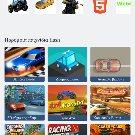
Παρόμοια παιχνίδια flash
3D Race Leader
Δρομέας μπλοκ
Αντίπαλο βιασύνη
3D νύχτα της πόλης 2 αγωνιστικά παιχνίδια
Καουτσούκ Burnin 5 XS
Τέρας 4x4