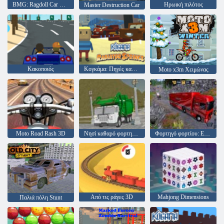
BMG: Ragdoll Car Race
Ηρωική πιλότος
Master Destruction Car
Κακοποιός
Κογκάμα: Πηγές καλοριφέρ
Moto x3m Χειμώνας
Moto Road Rash 3D
Νησί καθαρό φορτηγό σκουπίδια Sim
Φορτηγό φορτίου: Euro American Tour
Από τις ράγες 3D
Mahjong Dimensions
Παλιά πόλη Stunt