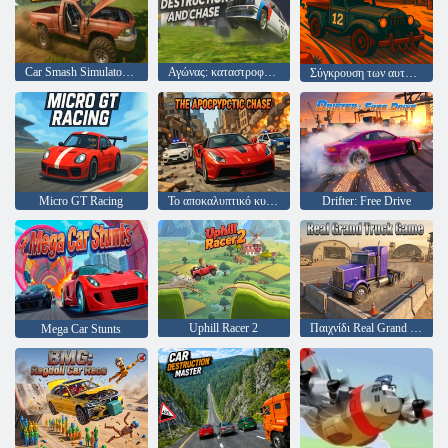
Car Smash Simulator Crash & Tune
Αγώνας: καταστροφή και κυνηγήσεις
Σύγκρουση των αυτοκινήτων αρένα
Micro GT Racing
Το αποκαλυπτικό κυνηγητό
Drifter: Free Drive
Uphill Racer 2
Παιχνίδι Real Grand Truck
Mega Car Stunts