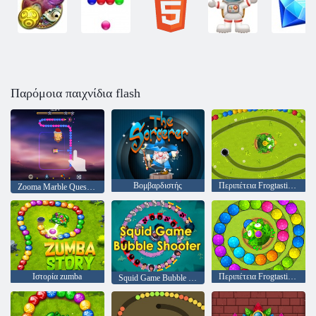
Παρόμοια παιχνίδια flash
Βομβαρδιστής
Περιπέτεια Frogtastic Marble
Zooma Marble Quest 3D
Ιστορία zumba
Περιπέτεια Frogtastic Marble
Squid Game Bubble Shooter