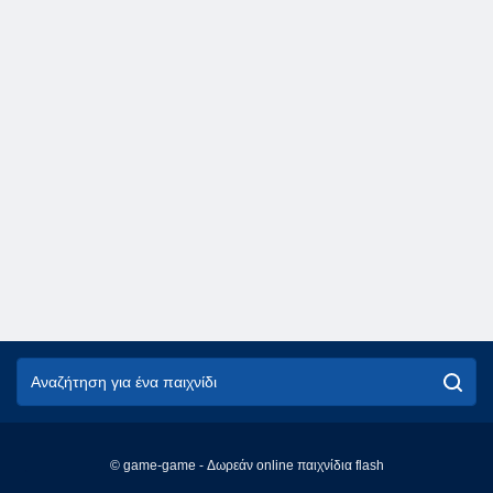
© game-game - Δωρεάν online παιχνίδια flash
English