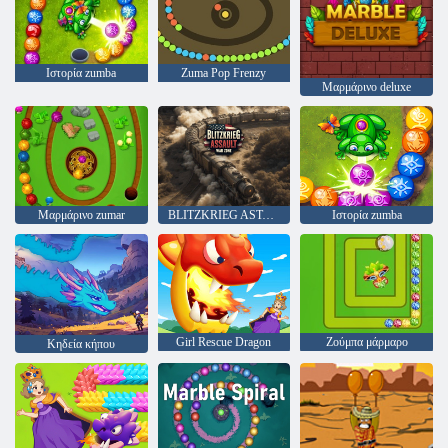
Ιστορία zumba
Zuma Pop Frenzy
Μαρμάρινο deluxe
Μαρμάρινο zumar
BLITZKRIEG ASTABER: Ζώνη πολέμου!
Ιστορία zumba
Girl Rescue Dragon
Ζούμπα μάρμαρο
Κηδεία κήπου