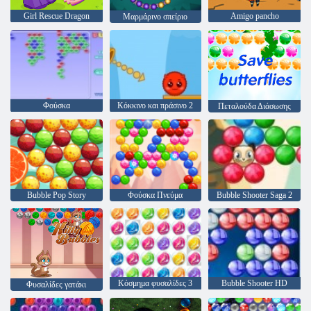
Girl Rescue Dragon
Amigo pancho
Μαρμάρινο σπείριο
Φούσκα
Κόκκινο και πράσινο 2
Πεταλούδα Διάσωσης
Bubble Pop Story
Φούσκα Πνεύμα
Bubble Shooter Saga 2
Κόσμημα φυσαλίδες 3
Bubble Shooter HD
Φυσαλίδες γατάκι