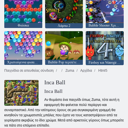
Φούσκα
Bubble Shooter Χριστούγεννα
Λάμπω 2
Χριστούγεννα φυσαλίδες
Bubble Pop περιπέτειες
Fireboy και Watergirl 4: Crystal Temple
Παιχνίδια σε απευθείας σύνδεση
Zuma
Αρχίδια
Html5
Inca Ball
Inca Ball
Αν θυμάστε ένα παιχνίδι όπως Zuma, τότε αυτή η
εφαρμογή θα φαίνεται πολύ περίεργο και
συναρπαστικό. Από την ισότιμους όρους σε μια συγκεκριμένη γραμμή θα
κινηθούν τα χρωματιστές μπάλες που έχετε να τους καταστρέψουν από τα
γυρίσματα ακριβώς το ίδιο χρώμα. Μετά από αρκετούς γύρους όπως μπορείτε
να πάτε στο επόμενο επίπεδο.