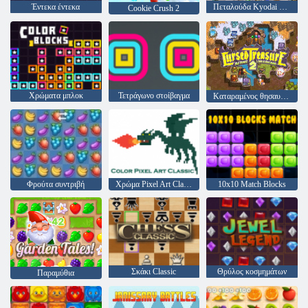
Έντεκα έντεκα
Πεταλούδα Kyodai HD
Cookie Crush 2
Χρώματα μπλοκ
Τετράγωνο στοίβαγμα
Καταραμένος θησαυρός 2
Φρούτα συντριβή
Χρώμα Pixel Art Classic
10x10 Match Blocks
Σκάκι Classic
Θρύλος κοσμημάτων
Παραμύθια