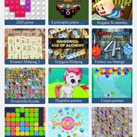
2020 μπλοκ
8 μπιλιάρδο μπάλα Classic
Kogama Το ασανσέρ
Κλασικό Mahjong 3
Αλχημεία Mahjong
Fireboy και Watergirl 4: Crystal Temple
Παιχνίδια φούσκα
Γούρια φούσκα
Πεταλούδα Kyodai