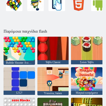
Παρόμοια παιχνίδια flash
Τάβλι Classic
Σούσι Τάβλι
Bubble Shooter Ατελείωτες
1212!
Μαγικά κοσμήματα
Ύπουλος James