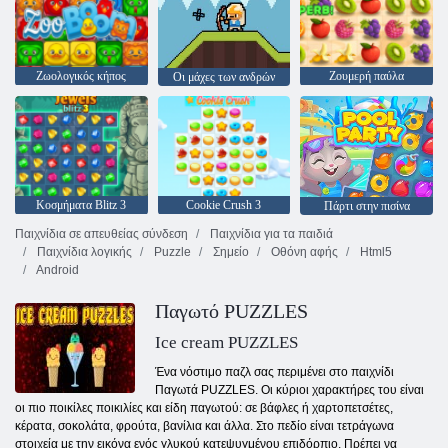
Ζωολογικός κήπος
Ζουμερή παύλα
Οι μάχες των ανδρών
Κοσμήματα Blitz 3
Cookie Crush 3
Πάρτι στην πισίνα
Παιχνίδια σε απευθείας σύνδεση
Παιχνίδια για τα παιδιά
Παιχνίδια λογικής
Puzzle
Σημείο
Οθόνη αφής
Html5
Android
Παγωτό PUZZLES
Ice cream PUZZLES
Ένα νόστιμο παζλ σας περιμένει στο παιχνίδι
Παγωτά PUZZLES. Οι κύριοι χαρακτήρες του είναι
οι πιο ποικίλες ποικιλίες και είδη παγωτού: σε βάφλες ή χαρτοπετσέτες,
κέρατα, σοκολάτα, φρούτα, βανίλια και άλλα. Στο πεδίο είναι τετράγωνα
στοιχεία με την εικόνα ενός γλυκού κατεψυγμένου επιδόρπιο. Πρέπει να