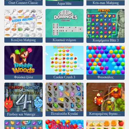
Onet Connect Classic
Kris-mas Mahjong
Aqua blitz
Κουζίνα Mahjong
Κλασικά ντόμινο
Κοσμήματα Blitz 3
Φούσκα ξύλα
Cookie Crush 3
Φουσκάλες
Πεταλούδα Kyodai
Καταραμένος θησαυρός 2
Fireboy και Watergirl 4: Crystal Temple