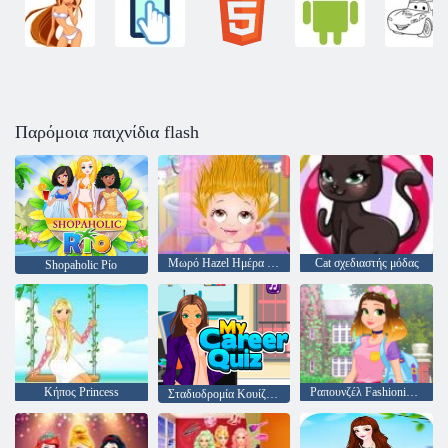
Παρόμοια παιχνίδια flash
Μωρό Hazel Ημέρα Μαλλιά
Cat σχεδιαστής μόδας
Shopaholic Ρίο
Κήπος Princess
Ραπουνζέλ Fashionista για το Go
Σταδιοδρομία Κουίζ μου