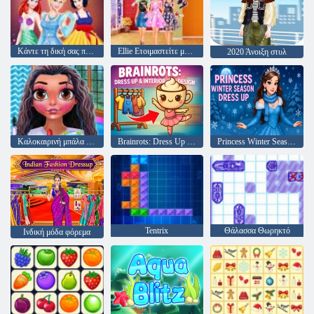
Κάντε τη δική σας πριγκίπισσα
Ellie Ετοιμαστείτε μαζί μου 2
2020 Άνοιξη στυλ
Καλοκαιρινή μπάλα 2020
Brainrots: Dress Up & Interior Design
Princess Winter Season Dress Up
Tentrix
Θάλασσα Θωρηκτό
Ινδική μόδα φόρεμα