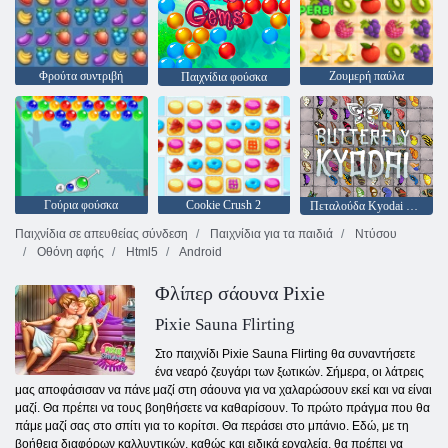
Φρούτα συντριβή
Ζουμερή παύλα
Παιχνίδια φούσκα
Γούρια φούσκα
Cookie Crush 2
Πεταλούδα Kyodai HD
Παιχνίδια σε απευθείας σύνδεση
Παιχνίδια για τα παιδιά
Ντύσου
Οθόνη αφής
Html5
Android
Φλίπερ σάουνα Pixie
Pixie Sauna Flirting
Στο παιχνίδι Pixie Sauna Flirting θα συναντήσετε
ένα νεαρό ζευγάρι των ξωτικών. Σήμερα, οι λάτρεις
μας αποφάσισαν να πάνε μαζί στη σάουνα για να χαλαρώσουν εκεί και να είναι
μαζί. Θα πρέπει να τους βοηθήσετε να καθαρίσουν. Το πρώτο πράγμα που θα
πάμε μαζί σας στο σπίτι για το κορίτσι. Θα περάσει στο μπάνιο. Εδώ, με τη
βοήθεια διαφόρων καλλυντικών, καθώς και ειδικά εργαλεία, θα πρέπει να