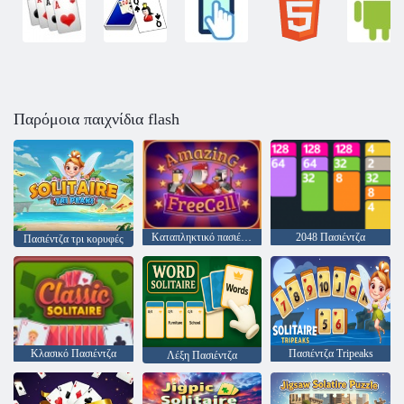
Παρόμοια παιχνίδια flash
Καταπληκτικό πασιέντζα Freecell
2048 Πασιέντζα
Πασιέντζα τρι κορυφές
Κλασικό Πασιέντζα
Πασιέντζα Tripeaks
Λέξη Πασιέντζα