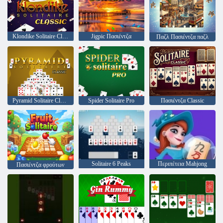
Klondike Solitaire Classic
Jigpic Πασιέντζα
Παζλ Πασιέντζα παζλ
Pyramid Solitaire Classic
Spider Solitaire Pro
Πασιέντζα Classic
Solitaire 6 Peaks
Περιπέτεια Mahjong
Πασιέντζα φρούτων