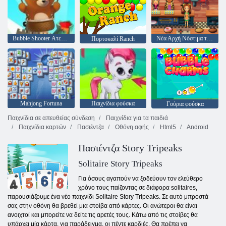
Bubble Shooter Ατελείωτες
Νέα Αρχή Νόστιμα της Emily
Πορτοκαλί Ranch
Mahjong Fortuna
Παιχνίδια φούσκα
Γούρια φούσκα
Παιχνίδια σε απευθείας σύνδεση
Παιχνίδια για τα παιδιά
Παιχνίδια καρτών
Πασιέντζα
Οθόνη αφής
Html5
Android
Πασιέντζα Story Tripeaks
Solitaire Story Tripeaks
Για όσους αγαπούν να ξοδεύουν τον ελεύθερο
χρόνο τους παίζοντας σε διάφορα solitaires,
παρουσιάζουμε ένα νέο παιχνίδι Solitaire Story Tripeaks. Σε αυτό μπροστά
σας στην οθόνη θα βρεθεί μια στοίβα από κάρτες. Οι ανώτεροι θα είναι
ανοιχτοί και μπορείτε να δείτε τις αρετές τους. Κάτω από τις στοίβες θα
υπάρχει μία κάρτα, για παράδειγμα, οι πέντε καρδιές. Θα πρέπει να