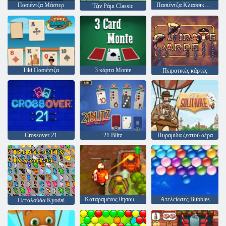
Πασιέντζα Μάστερ
Πασιέντζα Κλασσικά Χριστούγεννα
Τζιν Ράμι Classic
Tiki Πασιέντζα
3 κάρτα Monte
Πειρατικές κάρτες
Crossover 21
21 Blitz
Πυραμίδα ζεστού αέρα
Καταραμένος θησαυρός 2
Ατελείωτες Bubbles
Πεταλούδα Kyodai