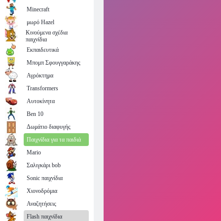
Minecraft
μωρό Hazel
Κινούμενα σχέδια
παιχνίδια
Εκπαιδευτικά
Μπομπ Σφουγγαράκης
Αγρόκτημα
Transformers
Αυτοκίνητα
Ben 10
Δωμάτιο διαφυγής
Παιχνίδια για τα παιδιά
Mario
Σαλιγκάρι bob
Sonic παιχνίδια
Χιονοδρόμια
Αναζητήσεις
Flash παιχνίδια