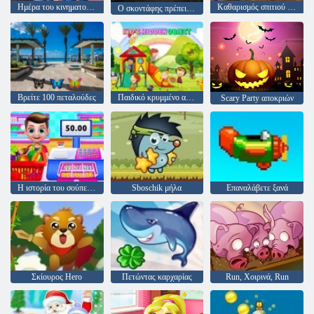
Ημέρα του κινηματογράφου του Αγίου Βαλεντίνου
Καθαρισμός σπιτιού στην παραλία
Ο σκοντάφης πρέπει να πεθάνει: Σιωπηλοί δρόμοι
Βρείτε 100 πεταλούδες
Παιδικό κρυμμένο αντικείμενο
Scary Party αποκριών
Η ιστορία του σούπερ μάρκετ μου
Sboschik μήλα
Επαναλάβετε ξανά
Σκίουρος Hero
Πετώντας καρχαρίας
Run, Χοιρινά, Run