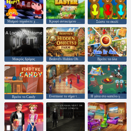
Μαϊμού πηγαίνετε χαρούμενο στάδιο 399
Κρυφό αντικείμενο Πάσχα
Σώστε το σκυλί
Μακρύς δρόμος
Bedevil's Hidden Objects 1: Farm
Βρείτε τα όλα
Evermoor το νήμα της μοίρας
Η γάτα στο καπέλο γνωρίζει πολλά γι 'αυτό! ώρα στρατόπεδο
Βρείτε το Candy