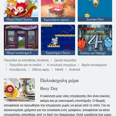
Μωρό Hazel Χριστούγεννα Έκπληξη
Σκυλάκι Dive
Τεμπελιάζετε σχολείο παιχνίδι
Μικρό κατάστημα θησαυρών
Εργαστήριο Chesse
Fireboy και Watergirl 4: Crystal Temple
Παιχνίδια σε απευθείας σύνδεση
Quest παιχνίδια
Παιχνίδια για τα παιδιά
Η συλλογή στοιχείων
Βρείτε αντικείμενα
Κοιτάζοντας
Οθόνη αφής
Html5
Android
Πολυάσχολη μέρα
Busy Day
Η εκκίνηση μιας νέας επιχείρησης δεν είναι εύκολη,
ακόμη και με οικονομική υποστήριξη. Ο Θωμάς
αποφάσισε να προωθήσει την επιχείρηση χωρίς να φύγει από το σπίτι. Για να
εξοικονομήσει χρήματα για την ενοικίαση ενός γραφείου, αποφάσισε να κάνει
επιχειρήσεις απευθείας από το δικό του διαμέρισμα. Αλλά χρειάζεται ένα χώρο