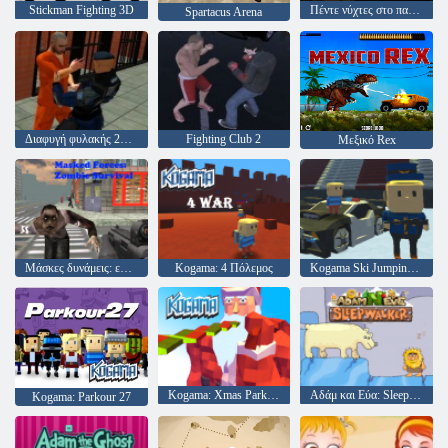
Stickman Fighting 3D
Πέντε νύχτες στο παλιό εργοστάσιο παιχνιδιών 2020
Spartacus Arena
Διαφυγή φυλακής 2020
Fighting Club 2
Μεξικό Rex
Μάσκες δυνάμεις: επιβίωση ζόμπι
Kogama: 4 Πόλεμος
Kogama Ski Jumping !!
Kogama: Xmas Parkour
Αδάμ και Εύα: Sleepwalker
Kogama: Parkour 27