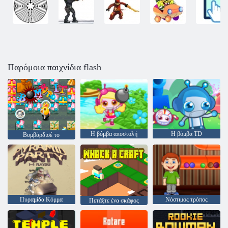
Παρόμοια παιχνίδια flash
Η βόμβα αποστολή
Η βόμβα TD
Βομβάρδισέ το
Πυραμίδα Κόμμα
Νόστιμος τρόπος
Πετάξτε ένα σκάφος