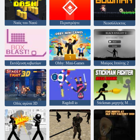
Ναός του Ναού
Περιστρέψτε
Νεοσύλλεκτος
Εκτόξευση κιβωτίων
Obby: Mini-Games
Μαύρος Ιππότης 2
Ragdoll io
Stickman μαχητής Mega φιλονικία
Οδός αγώνα 3D