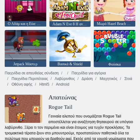
Ο Αδάμ και η Εύα: Ο Αδάμ το Φάντασμα
Μωρό Hazel Beach Party
Adam N Eve 8 Η αναζήτηση αγάπης
Jetpack Μάστερ
Βασικά & Shield
Φούσκα
Παιχνίδια σε απευθείας σύνδεση
Παιχνίδια για αγόρια
Παιχνίδια Περιπέτειας
Λαβύρινθος
Δράση
Μαχητικός
Στοά
Οθόνη αφής
Html5
Android
Απατεώνας
Rogue Tail
Γενναία αλεπού που ονομάζεται Rogue Tail
αποστέλλεται για αναζήτηση θησαυρού σε υπόγειο
λαβύρινθο. Ξέρει τι τον περιμένει και είναι έτοιμος για τυχόν προκλήσεις. Τα
τρομακτικά τέρατα ζουν στο μπουντρούμι, προστατεύουν παθητικά όλα τα
πολύτιμα που μπορούν να βρεθούν εκεί. Εκτός από τα χρυσά νομίσματα που