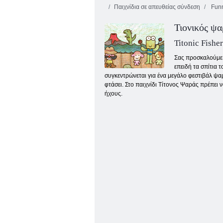
Παιχνίδια σε απευθείας σύνδεση
Fun
Τιονικός ψα
Titonic Fishe
Σας προσκαλούμε σ
επειδή τα σπίτια τ
συγκεντρώνεται για ένα μεγάλο φεστιβάλ ψαρ
Βασανίστε την Trollface
φτάσει. Στο παιχνίδι Τίτονος Ψαράς πρέπε
ήχους.