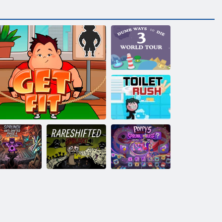
Άπληστους
τρόπους να
πεθάνουν 3
παγκόσμια
περιοδεία
WC Rush 2
prunki Anti-
Poppy Playtime
ifted Phase 4
Sprunki
5: Sprunki
λά MisfitMIX
Τοποθετήστε το λίπος
Rareshifted
Phase