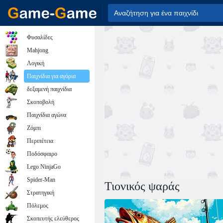
Φυσαλίδες
Mahjong
Λογική
Παιχνίδια για αγόρια
δεξαμενή παιχνίδια
Σκοποβολή
Παιχνίδια αγώνα
Ζόμπι
Περιπέτεια
Ποδόσφαιρο
Lego NinjaGo
Spider-Man
Τιονικός ψαράς
Στρατηγική
Πόλεμος
Σκοπευτής ελεύθερος