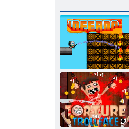
Κόλαση