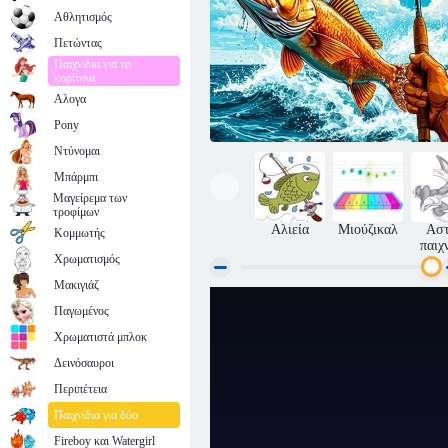
Αθλητισμός
Πετώντας
Παιχνίδια για τα
κορίτσια
Αλογα
Pony
Ντύνομαι
Μπάρμπι
Μαγείρεμα των
τροφίμων
Αλιεία
Μιούζικαλ
Αστ
Κομμωτής
παιχ
Χρωματισμός
Μακιγιάζ
Παγωμένος
Ρωσική αλιεία στη θάλασσα
Χρωματιστά μπλοκ
Δεινόσαυροι
Περιπέτεια
Παιχνίδια για δύο
Fireboy και Watergirl