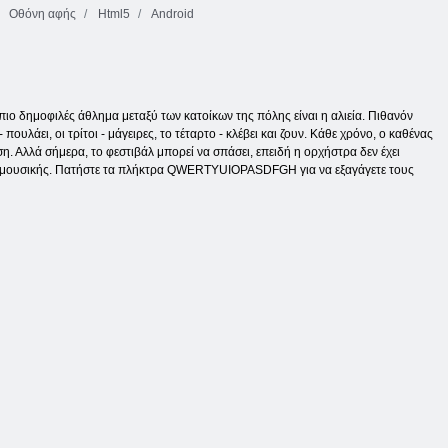
Οθόνη αφής
Html5
Android
ιο δημοφιλές άθλημα μεταξύ των κατοίκων της πόλης είναι η αλιεία. Πιθανόν
ουλάει, οι τρίτοι - μάγειρες, το τέταρτο - κλέβει και ζουν. Κάθε χρόνο, ο καθένας
ση. Αλλά σήμερα, το φεστιβάλ μπορεί να σπάσει, επειδή η ορχήστρα δεν έχει
γία μουσικής. Πατήστε τα πλήκτρα QWERTYUIOPASDFGH για να εξαγάγετε τους