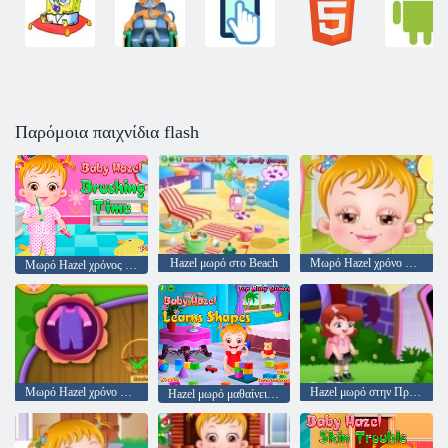
Παρόμοια παιχνίδια flash
Hazel μωρό στο Beach
Μωρό Hazel χρόνο κρεβάτι
Μωρό Hazel χρόνος βουρτσίσματος
Μωρό Hazel χρόνο κηπουρική
Hazel μωρό στην Προσχολική
Hazel μωρό μαθαίνει Σχήματα