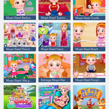
Μωρό Hazel Backyard Κόμμα
Μωρό Hazel Χριστούγεννα ώρα
Μωρό Hazel Trouble δέρμα
Μωρό Hazel Flower Girl
Μωρό Hazel Fancy Dress
Μωρό Hazel Beach Party
Κάταγμα Μωρό Hazel χέρι
Μωρό Hazel Νεογέννητο εμβολιασμός
Μωρό Hazel: Μια μέρα στο νηπιαγωγείο