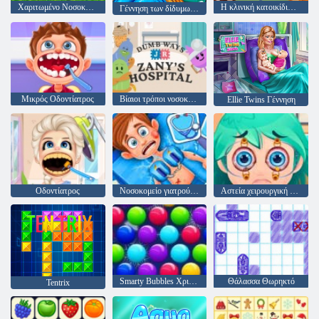
Χαριτωμένο Νοσοκομείο Cat
Η κλινική κατοικίδιων ζώων μου
Γέννηση των δίδυμων βασιλέων πάγου
Μικρός Οδοντίατρος
Βίαιοι τρόποι νοσοκομείο του Jr Zany
Ellie Twins Γέννηση
Οδοντίατρος
Νοσοκομείο γιατρούς έκτακτης ανάγκης
Αστεία χειρουργική επέμβαση ματιών
Smarty Bubbles Χριστούγεννα Edition
Θάλασσα Θωρηκτό
Tentrix