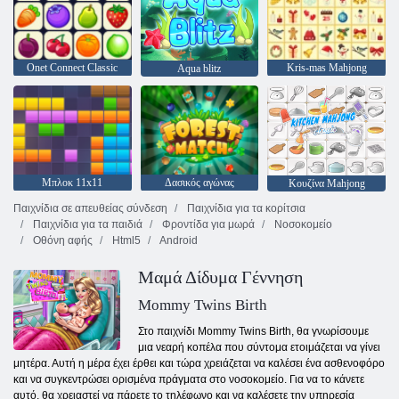
Onet Connect Classic
Kris-mas Mahjong
Aqua blitz
Μπλοκ 11x11
Δασικός αγώνας
Κουζίνα Mahjong
Παιχνίδια σε απευθείας σύνδεση
Παιχνίδια για τα κορίτσια
Παιχνίδια για τα παιδιά
Φροντίδα για μωρά
Νοσοκομείο
Οθόνη αφής
Html5
Android
Μαμά Δίδυμα Γέννηση
Mommy Twins Birth
Στο παιχνίδι Mommy Twins Birth, θα γνωρίσουμε
μια νεαρή κοπέλα που σύντομα ετοιμάζεται να γίνει
μητέρα. Αυτή η μέρα έχει έρθει και τώρα χρειάζεται να καλέσει ένα ασθενοφόρο
και να συγκεντρώσει ορισμένα πράγματα στο νοσοκομείο. Για να το κάνετε
αυτό, θα χρειαστεί να πάρετε το τηλέφωνο και να καλέσετε την υπηρεσία