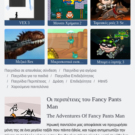
VEX 3
Ταμειακές ροές 3: Sentry
Movers Χρήματα 2
Μεξικό Rex
Μικροσκοπικά εκσκαφεία
Μπομπ ο ληστής 3
Παιχνίδια σε απευθείας σύνδεση
Παιχνίδια για αγόρια
Παιχνίδια για τα παιδιά
Παιχνίδια Επιδεξιότητας
Παιχνίδια Περιπέτειας
Δράση
Επιδεξιότητα
Html5
Χαρούμενα παντελόνια
Οι περιπέτειες του Fancy Pants
Man
The Adventures Of Fancy Pants Man
Ηρωική παντελόνι μας αποφάσισε να προχωρήσει
μόνη της σε ένα μεγάλο ταξίδι που πάντα ήθελε, και τώρα αντιμετωπίζει την