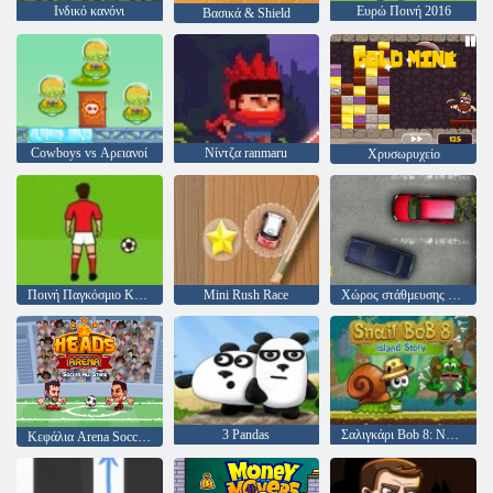
Ινδικό κανόνι
Ευρώ Ποινή 2016
Βασικά & Shield
Cowboys vs Αρειανοί
Νίντζα ranmaru
Χρυσωρυχείο
Ποινή Παγκόσμιο Κύπελλο
Mini Rush Race
Χώρος στάθμευσης Fury 2
3 Pandas
Σαλιγκάρι Bob 8: Νησί ιστορία
Κεφάλια Arena Soccer All Stars