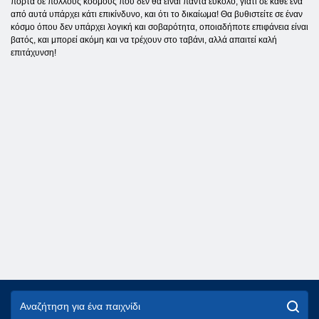
πόρτα σε πολλούς κόσμους που δεν θα είναι πάντα εύκολο, γιατί σε κάθε ένα
από αυτά υπάρχει κάτι επικίνδυνο, και ότι το δικαίωμα! Θα βυθιστείτε σε έναν
κόσμο όπου δεν υπάρχει λογική και σοβαρότητα, οποιαδήποτε επιφάνεια είναι
βατός, και μπορεί ακόμη και να τρέχουν στο ταβάνι, αλλά απαιτεί καλή
επιτάχυνση!