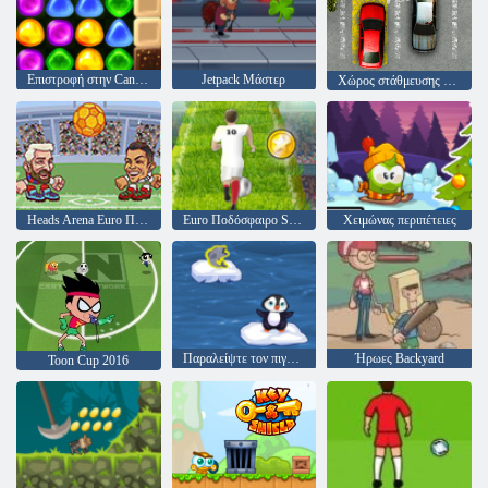
Επιστροφή στην Candyland 4: Lollipop Κήπος
Jetpack Μάστερ
Χώρος στάθμευσης μανία
Heads Arena Euro Ποδόσφαιρο
Euro Ποδόσφαιρο Sprint
Χειμώνας περιπέτειες
Παραλείψτε τον πιγκουίν
Ήρωες Backyard
Toon Cup 2016