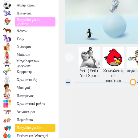
Αθλητισμός
Πετώντας
Παιχνίδια για τα
κορίτσια
Αλογα
Pony
Ντύνομαι
Μπάρμπι
Μαγείρεμα των
τροφίμων
Yeti (Yeti).
Ξεκινώντας
πιγκο
Κομμωτής
Yeti Sports
σε
Χρωματισμός
απόσταση
Μακιγιάζ
Παγωμένος
Yeti χιονοστιβάδας
Χρωματιστά μπλοκ
Δεινόσαυροι
Περιπέτεια
Παιχνίδια για δύο
Fireboy και Watergirl