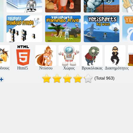
Πε
Yetisports
Yeti αίσθηση
Yeti rampage
Yetisports
snowboard
Yetisports
Yetisports Big
freeride
Flamingo Drive
Wave
υΐνους
Html5
Ντύσου
Χώρος
Βρυκόλακας
Διασημότητες
(Total 963)