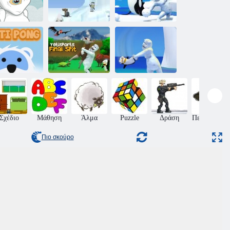
ριπέτεια της
Yetisports Pingu
Yetisports orca
Yeti
Πέτα
χαστούκι
Yetisports:
Σφραγίδα
Γέιτι Πονγκ
Το Final Spit
αναπήδηση
Σχέδιο
Μάθηση
Άλμα
Puzzle
Δράση
Περιπέτειες
Πιο σκούρο