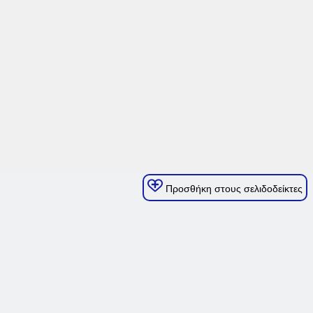
Προσθήκη στους σελιδοδείκτες