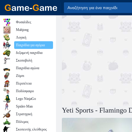
Φυσαλίδες
Mahjong
Λογική
Παιχνίδια για αγόρια
δεξαμενή παιχνίδια
Σκοποβολή
Παιχνίδια αγώνα
Ζόμπι
Περιπέτεια
Ποδόσφαιρο
Lego NinjaGo
Spider-Man
Yeti Sports - Flamingo 
Στρατηγική
Πόλεμος
Σκοπευτής ελεύθερος