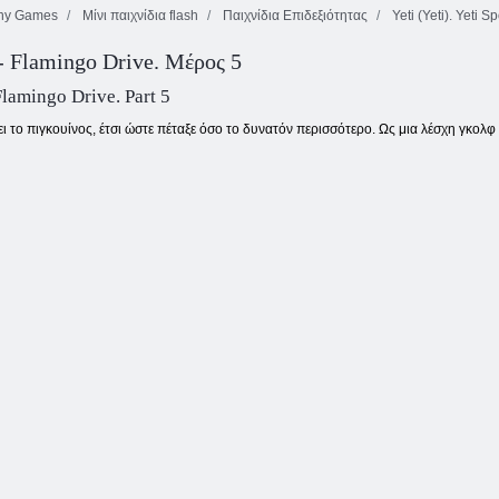
ny Games
Μίνι παιχνίδια flash
Παιχνίδια Επιδεξιότητας
Yeti (Yeti). Yeti Sp
Θεράπευσε τον
 - Flamingo Drive. Μέρος 5
πληγωμένο
Σπρώξτε τον
Περιπέτεια Ping
πιγκουίνο
Penguin
Flamingo Drive. Part 5
ι το πιγκουίνος, έτσι ώστε πέταξε όσο το δυνατόν περισσότερο. Ως μια λέσχη γκολ