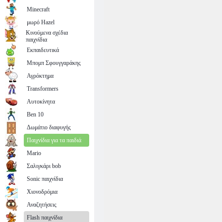
Minecraft
μωρό Hazel
Κινούμενα σχέδια
παιχνίδια
Εκπαιδευτικά
Μπομπ Σφουγγαράκης
Αγρόκτημα
Transformers
Αυτοκίνητα
Ben 10
Δωμάτιο διαφυγής
Παιχνίδια για τα παιδιά
Mario
Σαλιγκάρι bob
Sonic παιχνίδια
Χιονοδρόμια
Αναζητήσεις
Flash παιχνίδια