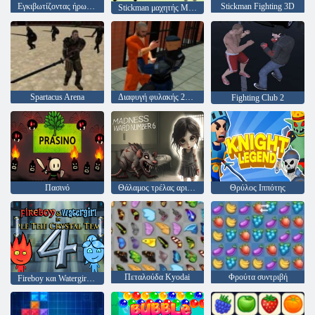
Εγκιβωτίζοντας ήρωας: Πρωταθλήματα Punch
Stickman Fighting 3D
Stickman μαχητής Mega φιλονικία
Spartacus Arena
Διαφυγή φυλακής 2020
Fighting Club 2
Πασινό
Θάλαμος τρέλας αριθμός 6
Θρύλος Ιππότης
Πεταλούδα Kyodai
Φρούτα συντριβή
Fireboy και Watergirl 4: Crystal Temple