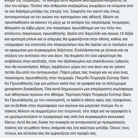
κόσμο της πυγμαχίας. Το άθλημα αυτό κέρδισε εκατομμύρια θαυμαστές σε
όλο τον κόσμο. Πολλοί νέοι άνθρωποι ανεξαιρέτως γνωρίζουν τα ονόματα από
τα πιο διάσημα μπόξερ της εποχής του. Σκεφτείτε τον εαυτό σας όπως
ανυπομονούμε να τον αγώνα του αγαπημένου σας αθλητή. Θέλετε να
προσπαθήσετε να κάνουν τη μάχη με τα αστέρια της παγκόσμιας πυγμαχίας;
Μπορείτε να λάβει μέρος στο παγκόσμιο πρωτάθλημα για τον τίτλο του
απόλυτου παγκόσμιος πρωταθλητής. Βγείτε στο δαχτυλίδι και αγώνα. Οι δεξιά
και αριστερά μπλοκ και οι απεργίες θα εμφανίζονται στην οθόνη, καθώς και
υπέγραψαν την επιστολή στο πληκτρολόγιο που θα πρέπει να το πατήσετε για
να εφαρμόσει μια συγκεκριμένη δεξιότητα. Εναλλάσσονται με σύνεση και να
στείλετε τον αντίπαλο στο νοκ-άουτ. Να θυμάστε ότι όσο υψηλότερη θα
ανεβαίνετε στην κατάταξη, τόσο πιο εξειδικευμένο και επικίνδυνους εχθρούς
που θα συναντήσετε. Μάχες λαμβάνουν χώρα στο νοκ-άουτ και αν χάσετε
πετάει έξω από τον ανταγωνισμό. Πάρτε μάχες σας πνεύμα και να γίνει ένας
παγκόσμιος πρωταθλητής στην πυγμαχία. Παιχνίδι Πυγμαχία Σούπερ Stars
Ko Πρωταθλητής έχει μια μάλλον καλά που τα γραφικά και τα πολύχρωμα
gempleem διασκέδαση. Όλα αυτά δημιουργούν μια απερίγραπτη ατμόσφαιρα
των αθλητικών αγώνων στο άθλημα. Ταχύτερη Λήψη Πυγμαχία Σούπερ Stars
Ko Πρωταθλητής με τον υπολογιστή, το tablet ή οθόνη αφής σας τηλεφώνου,
και να βυθίσει στην ατμόσφαιρα των αγώνων και μαχητικό πνεύμα. Αν οι
παίκτες θέλουν να συμμετέχουν στο τουρνουά, τότε πάμε για να εγγραφείτε ή
να χρησιμοποιήσετε το λογαριασμό σας από ένα συγκεκριμένο κοινωνικό
δίκτυο. Αυτό θα σας δώσει την ευκαιρία να ανταγωνιστεί με πραγματικούς
παίκτες και να μάθετε ποιος ανάμεσά σας ένα καλύτερο μποξέρ. Όλους τους
τίτλους και κύπελλα σας θα εμφανίζεται στο προφίλ σας.