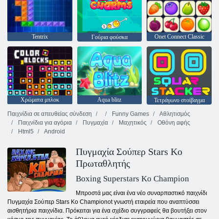
Tentrix
Onet Connect Classic
Γούρια φούσκα
Χρώματα μπλοκ
Aqua blitz
Τετράγωνο στοίβαγμα
Παιχνίδια σε απευθείας σύνδεση
Funny Games
Αθλητισμός
Παιχνίδια για αγόρια
Πυγμαχία
Μαχητικός
Οθόνη αφής
Html5
Android
Πυγμαχία Σούπερ Stars Ko
Πρωταθλητής
Boxing Superstars Ko Champion
Μπροστά μας είναι ένα νέο συναρπαστικό παιχνίδι
Πυγμαχία Σούπερ Stars Ko Championot γνωστή εταιρεία που αναπτύσσει
αισθητήρια παιχνίδια. Πρόκειται για ένα σχέδιο συγγραφείς θα βουτήξει στον