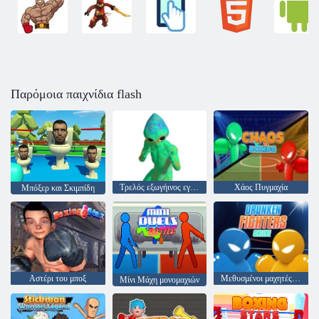
Παρόμοια παιχνίδια flash
Τρελός εξωγήινος εγκιβωτισμός
Χάος Πυγμαχία
Μπόξερ και Σκιμπίδη
Αστέρι του μποξ
Μεθυσμένοι μαχητές στο διαδίκτυο
Μίνι Μάχη μονομαχιών