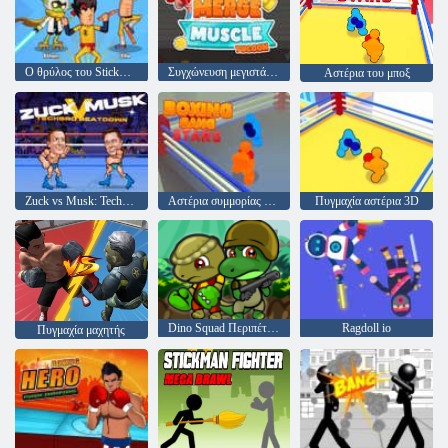
Ο θρύλος του Stickman Warriors
Συγχώνευση μεγιστάνα μυών
Αστέρια του μποξ
Zuck vs Musk: Techbro Beatdown
Αστέρια συμμορίας πυγμαχίας
Πυγμαχία αστέρια 3D
Dino Squad Περιπέτεια
Ragdoll io
Πυγμαχία μαχητής