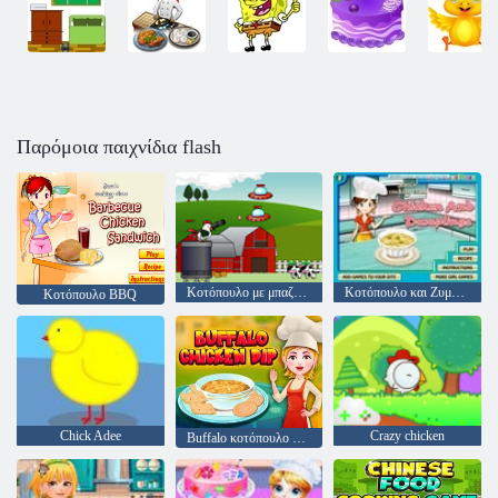
Παρόμοια παιχνίδια flash
Κοτόπουλο με μπαζούκα
Κοτόπουλο και Ζυμαρικά
Κοτόπουλο BBQ
Chick Adee
Сrazy сhicken
Buffalo κοτόπουλο με σάλτσα