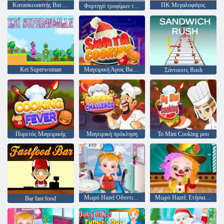
Κατασκευαστής Burger
ΠΚ Μεγαλοφάγος
Φορτηγό τροφίμων της Τζούλια
Kei Superwoman
Μαγειρική Άγιος Βασίλης
Σάντουιτς Rush
Πυρετός Μαγειρικής
Μαγειρική πρόκληση
Το Mini Cooking μου
Μωρό Hazel Οδοντιατρική περίθαλψη
Μωρό Hazel: Ετήσια μέρα στο σχολείο
Bar fast food