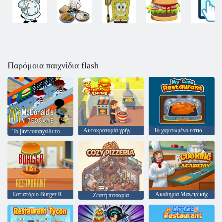
Παρόμοια παιχνίδια flash
Αυτοκρατορία γρήγορου φαγητού
Το χαριτωμένο εστιατόριο μου
Το βιντεοπαιχνίδι του McDonald's
Εστιατόριο Burger Rush
Ακαδημία Μαγειρικής
Ζεστή πιτσαρία