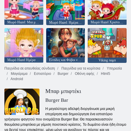
Μωρό Hazel: Μια μέρα στο νηπιαγωγείο
Μωρό Hazel Χριστούγεννα Έκπληξη
Μωρό Hazel: Ημέρα του Πατέρα
Μωρό Hazel Ημέρα Μαλλιά
Ελπίδες και Φόβοι νόστιμα της Emily
Viking παμπ
Παιχνίδια σε απευθείας σύνδεση
Παιχνίδια για τα κορίτσια
Υπηρεσία
Μαγείρεμα
Εστιατόριο
Burger
Οθόνη αφής
Html5
Android
Μπαρ μπιφτέκι
Burger Bar
Η μεγαλύτερη αδελφή διοργάνωσε μια μικρή
επιχείρηση και δημιούργησε ένα εστιατόριο
γρήγορου φαγητού που ονομάζεται Burger Bar. Θα παρασκευαστούν
θαυμάσια μπιφτέκια με γέμιση ποιοτικού κρέατος. Το δωμάτιο είναι ήδη έτοιμο
να δεχτεί τους επισκέπτες, μένει μόνο να ανοίξουν τις πόρτες και να