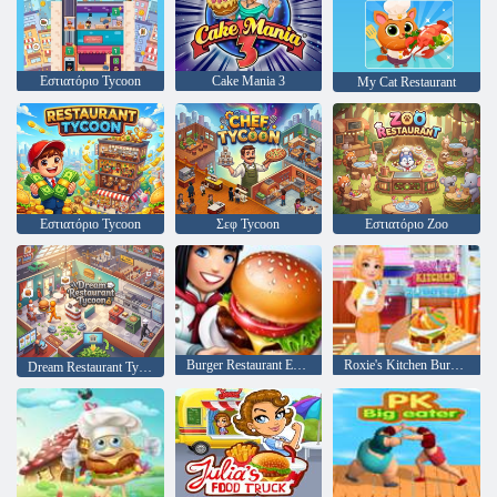
Εστιατόριο Tycoon
Cake Mania 3
My Cat Restaurant
Εστιατόριο Tycoon
Σεφ Tycoon
Εστιατόριο Zoo
Burger Restaurant Express 2
Roxie's Kitchen Burgeria
Dream Restaurant Tycoon