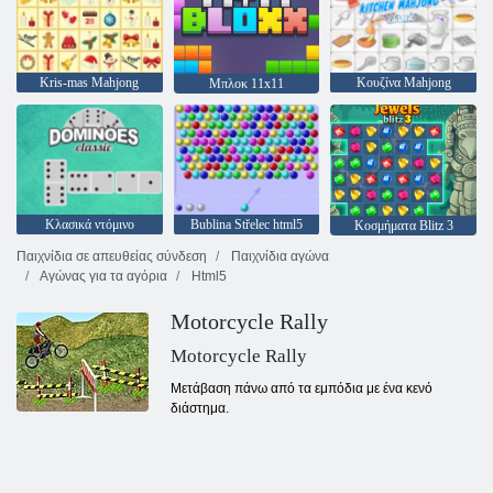
Kris-mas Mahjong
Κουζίνα Mahjong
Μπλοκ 11x11
Κλασικά ντόμινο
Bublina Střelec html5
Κοσμήματα Blitz 3
Παιχνίδια σε απευθείας σύνδεση
Παιχνίδια αγώνα
Αγώνας για τα αγόρια
Html5
Motorcycle Rally
Motorcycle Rally
Μετάβαση πάνω από τα εμπόδια με ένα κενό
διάστημα.