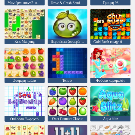
Μοντέρνο παιχνίδι στάθμευσης αυτοκινήτων 2026
Γραμμή 98
Drive & Crash Sandbox
Kris Mahjong
Περιπέτεια ζουμερά μούρα
Gold Rush κυνήγι θησαυρού
Ζουμερή παύλα
Tentrix
Φούσκα καραμελών
Onet Connect Classic
Aqua blitz
Θάλασσα Θωρηκτό