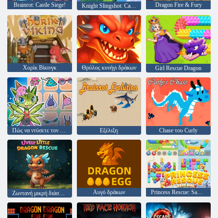
Brainrot: Castle Siege!
Dragon Fire & Fury
Knight Slingshot: Castle War
Χορίκ Βίκινγκ
Θρύλος κυνήγι δράκων
Girl Rescue Dragon
Πώς να ντύσετε τον δράκο σας
Εξέλιξη
Chase του Curly
Αυγό δράκων
Princess Rescue: Save Girl
Ζωντανή μικρή διάσωση δράκων