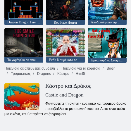
Dragon Dragon Fire Fire
Απόδραση από την Πύλη
Red Face Horror
Το χαμόγελο σε στοιχειώνει
Ρεάλ Κουρέματα του Αϊ-Βασίλη
Κρύα καρδιά: Στοιχεία σχετικά με το πρόσωπο της Άννας για το Halloween
Παιχνίδια σε απευθείας σύνδεση
Παιχνίδια για τα κορίτσια
Βαφή
Τρομακτικός
Dragons
Κάστρο
Html5
Κάστρο και Δράκος
Castle and Dragon
Φανταστείτε τη σκηνή - ένα κακό και τρομερό δράκο
προσβάλλει το μεσαιωνικό κάστρο. Αυτό είναι απλά
μια εικόνα, και θα πρέπει να ζωγραφίσει.