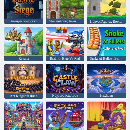
Κάστρο πολιορκία
Μίνι φύλακες Κάστρο άμυνας
Πύργος Άμυνας Βασιλιάς
Revalia
Brainrot Blue Vs Red
Snake of Bullets: Συλλέξτε και πυροβολήστε!
Νύχι του Κάστρου
Hexholm
Ant Kingdom Rush