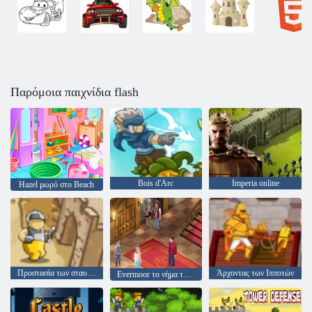
Παρόμοια παιχνίδια flash
Bois d'Arc
Imperia online
Hazel μωρό στο Beach
Προστασία των σταυροφόρων
Άρχοντας των Ιπποτών
Evermoor το νήμα της μοίρας