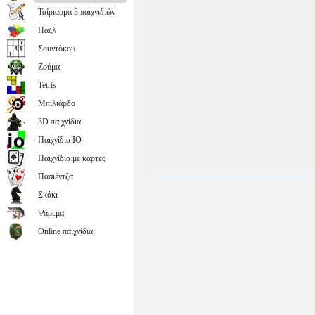
Ταίριασμα 3 παιχνιδιών
Παζλ
Σουντόκου
Ζούμα
Tetris
Μπιλιάρδο
3D παιχνίδια
Παιχνίδια IO
Παιχνίδια με κάρτες
Πασιέντζα
Σκάκι
Ψάρεμα
Online παιχνίδια