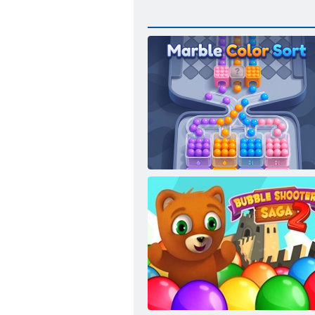
Ταξινόμηση χρώματος μαρμάρου