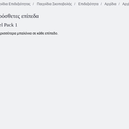
νίδια Επιδεξιότητας
Παιχνίδια Σκοποβολής
Επιδεξιότητα
Αρχίδια
Αρχί
Πρόσθετες επίπεδα
Συγκινήσεις 4
3D Race Leader
Snow Globe
el Pack 1
ερισσότερα μπαλόνια σε κάθε επίπεδο.