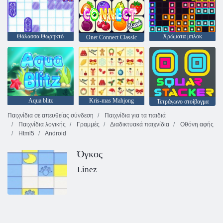
Θάλασσα Θωρηκτό
Χρώματα μπλοκ
Onet Connect Classic
Aqua blitz
Kris-mas Mahjong
Τετράγωνο στοίβαγμα
Παιχνίδια σε απευθείας σύνδεση
Παιχνίδια για τα παιδιά
Παιχνίδια λογικής
Γραμμές
Διαδικτυακά παιχνίδια
Οθόνη αφής
Html5
Android
Όγκος
Linez