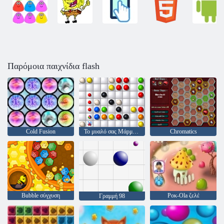
Παρόμοια παιχνίδια flash
Cold Fusion
Το μυαλό σας Μάρμαρα
Chromatics
Bubble σύγχυση
Ροκ-Ola ζελέ
Γραμμή 98