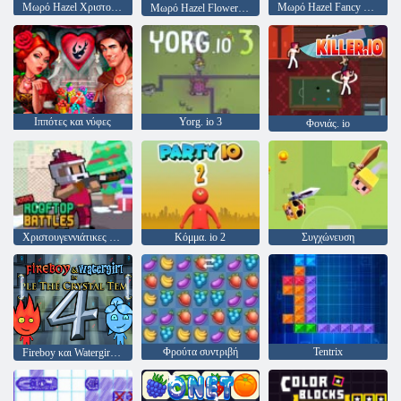
Μωρό Hazel Χριστούγεννα ώρα
Μωρό Hazel Fancy Dress
Μωρό Hazel Flower Girl
Ιππότες και νύφες
Yorg. io 3
Φονιάς. io
Χριστουγεννιάτικες μάχες στην οροφή
Κόμμα. io 2
Συγχώνευση
Φρούτα συντριβή
Tentrix
Fireboy και Watergirl 4: Crystal Temple