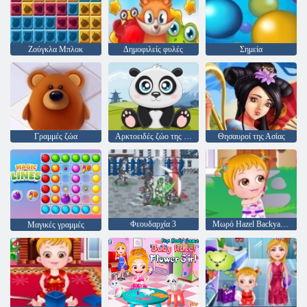
Ζούγκλα Μπλοκ
Δημοφιλείς φυλές
Σημεία
Γραμμές ζώα
Αρκτοειδές ζώο της ασίας
Θησαυροί της Ασίας
Φεουδαρχία 3
Μωρό Hazel Backyard Κόμμα
Μαγικές γραμμές