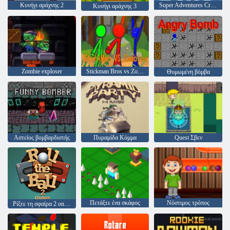
Κυνήγι αράχνης 2
Super Adventures Crusher Bricks
Κυνήγι αράχνης 3
Zombie exploser
Stickman Bros vs Zombies
Θυμωμένη βόμβα
Αστείος βομβαρδιστής
Πυραμίδα Κόμμα
Quest Σβεν
Πετάξτε ένα σκάφος
Νόστιμος τρόπος
Ρίξτε τη σφαίρα 2 online