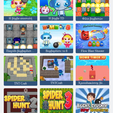
Η βόμβα αποστολή
Η βόμβα TD
Φίλοι βομβιστών
Παιχνίδι βομβαρδιστικού παιδιού
Βομβαρδίστε το 8
Flow Blast Shooter
TNTCraft
Χρονοδιακόπτης βόμβας. io
TNT Craft