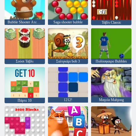
Bubble Shooter Ατελείωτες
Saga shooter bubble
Τάβλι Classic
Σούσι Τάβλι
Σαλιγκάρι bob 3
Ποδόσφαιρο Bubbles
1212!
Μαγεία Mahjong
Πάρτε 10