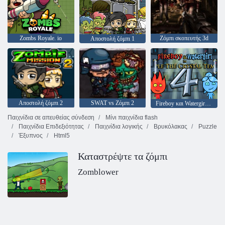
Zombs Royale. io
Ζόμπι σκοπευτής 3d
Αποστολή ζόμπι 1
Αποστολή ζόμπι 2
SWAT vs Ζόμπι 2
Fireboy και Watergirl 4: Crystal Temple
Παιχνίδια σε απευθείας σύνδεση
Μίνι παιχνίδια flash
Παιχνίδια Επιδεξιότητας
Παιχνίδια λογικής
Βρυκόλακας
Puzzle
Έξυπνος
Html5
Καταστρέψτε τα ζόμπι
Zomblower