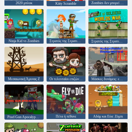
2020 μπλοκ
Zombies δεν μπορεί να πηδήξει
Kitty Scramble
Ninja Kid vs Zombies
Στρατός της Στρατιώτες: Αντίσταση
Στρατός της Στρατιώτες Παγκοσμίου Πολέμου
Μεσαιωνική Άμυνας Z
Οι τελευταίοι επιζώντες
Μάσκες δυνάμεις: επιβίωση ζόμπι
Πέτα ή πέθανε
Αδάμ και Εύα: Ζόμπι
Pixel Gun Apocalypse 6