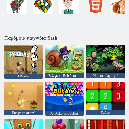
Παρόμοια παιχνίδια flash
Σαλιγκάρι Bob 5 ιστορία αγάπης
Μπομπ ο ληστής 2
3 Pandas
Εκοψε το σκοινί
Ενώνω
Ατελείωτες Bubbles