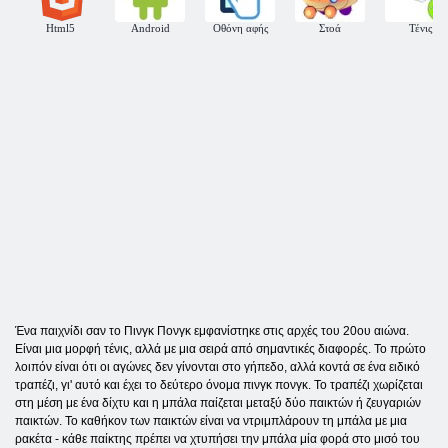
Html5
Android
Οθόνη αφής
Στοά
Τένις
Ένα παιχνίδι σαν το Πινγκ Πονγκ εμφανίστηκε στις αρχές του 20ου αιώνα.
Είναι μια μορφή τένις, αλλά με μια σειρά από σημαντικές διαφορές. Το πρώτο
λοιπόν είναι ότι οι αγώνες δεν γίνονται στο γήπεδο, αλλά κοντά σε ένα ειδικό
τραπέζι, γι' αυτό και έχει το δεύτερο όνομα πινγκ πονγκ. Το τραπέζι χωρίζεται
στη μέση με ένα δίχτυ και η μπάλα παίζεται μεταξύ δύο παικτών ή ζευγαριών
παικτών. Το καθήκον των παικτών είναι να ντριμπλάρουν τη μπάλα με μια
ρακέτα - κάθε παίκτης πρέπει να χτυπήσει την μπάλα μία φορά στο μισό του