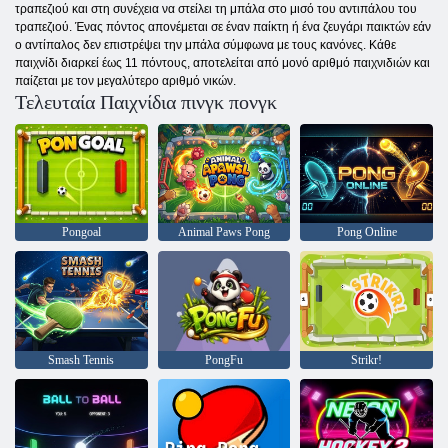
τραπεζιού και στη συνέχεια να στείλει τη μπάλα στο μισό του αντιπάλου του
τραπεζιού. Ένας πόντος απονέμεται σε έναν παίκτη ή ένα ζευγάρι παικτών εάν
ο αντίπαλος δεν επιστρέψει την μπάλα σύμφωνα με τους κανόνες. Κάθε
παιχνίδι διαρκεί έως 11 πόντους, αποτελείται από μονό αριθμό παιχνιδιών και
παίζεται με τον μεγαλύτερο αριθμό νικών.
Τελευταία Παιχνίδια πινγκ πονγκ
Pongoal
Animal Paws Pong
Pong Online
Smash Tennis
PongFu
Strikr!