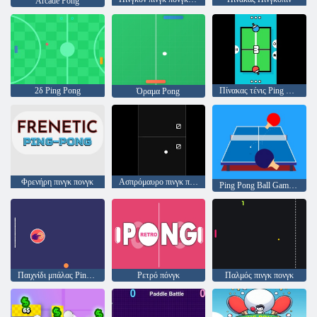
Arcade Pong
2δ Ping Pong
Πίνακας τένις Ping Pong 2d
Όραμα Pong
Φρενήρη πινγκ πονγκ
Ασπρόμαυρο πινγκ πονγκ
Ping Pong Ball Game Online
Παιχνίδι μπάλας Ping Pong
Ρετρό πόνγκ
Παλμός πινγκ πονγκ