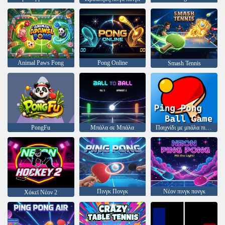
Animal Paws Pong
Pong Online
Smash Tennis
PongFu
Μπάλα σε Μπάλα
Παιχνίδι με μπάλα πινγκ πονγκ
Πινγκ Πονγκ
Νέον πινγκ πονγκ
Χόκεϊ Νέον 2