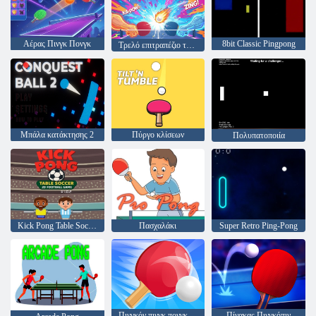
Αέρας Πινγκ Πονγκ
8bit Classic Pingpong
Τρελό επιτραπέζιο τένις
Μπάλα κατάκτησης 2
Πύργο κλίσεων
Πολυπατοποιία
Kick Pong Table Soccer
Πασχαλάκι
Super Retro Ping-Pong
Πινγκόν πινγκ πονγκ με πινγκ πονγκ
Πίνακας Πινγκόπιν