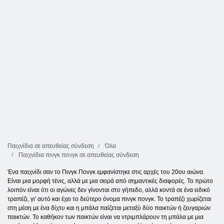
Παιχνίδια σε απευθείας σύνδεση
Όλα
Παιχνίδια πινγκ πονγκ σε απευθείας σύνδεση
Ένα παιχνίδι σαν το Πινγκ Πονγκ εμφανίστηκε στις αρχές του 20ου αιώνα.
Είναι μια μορφή τένις, αλλά με μια σειρά από σημαντικές διαφορές. Το πρώτο
λοιπόν είναι ότι οι αγώνες δεν γίνονται στο γήπεδο, αλλά κοντά σε ένα ειδικό
τραπέζι, γι' αυτό και έχει το δεύτερο όνομα πινγκ πονγκ. Το τραπέζι χωρίζεται
στη μέση με ένα δίχτυ και η μπάλα παίζεται μεταξύ δύο παικτών ή ζευγαριών
παικτών. Το καθήκον των παικτών είναι να ντριμπλάρουν τη μπάλα με μια