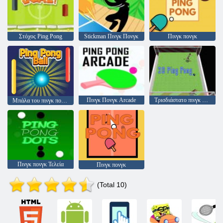
Στόχος Ping Pong
Stickman Πινγκ Πονγκ
Πινγκ πονγκ
Πινγκ Πονγκ Arcade
Τρισδιάστατο πινγκ πονγκ
Μπάλα του πινγκ πονγκ
Πινγκ πονγκ Τελεία
Πινγκ πονγκ
(Total 10)