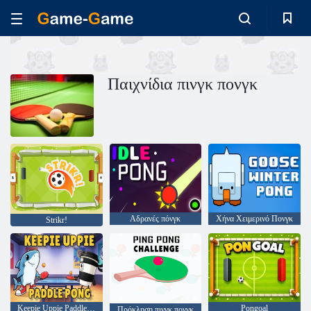
Παιχνίδια πινγκ πονγκ
Αδρανές πόνγκ
Χήνα Χειμερινό Πονγκ
Strikr!
Keepie Uppie Paddle Pong
Pongoal
Πρόκληση πινγκ πονγκ