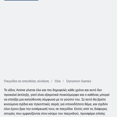
Παιχνίδια σε απευθείας σύνδεση
Όλα
Dynamon Games
Το είδος Anime γίνεται όλο και πιο δημοφιλές κάθε χρόνο και αυτό δεν
προκαλεί έκπληξη, γιατί είναι εξαιρετικά ποικιλόμορφο και ο καθένας μπορεί
να επιλέξει μια κατεύθυνση σύμφωνα με το γούστο του. Σε αυτό θα βρείτε
κινούμενα σχέδια και τηλεοπτικές σειρές για οποιοδήποτε θέμα, και σχεδόν
όλοι έχουν βρει την ενσάρκωσή τους σε παιχνίδια. Εκτός από τις διάφορες
ιστορίες που εμφανίζονται στον κόσμο του παιχνιδιού, προσφέρει επίσης