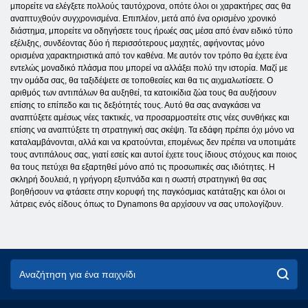
μπορείτε να ελέγξετε πολλούς ταυτόχρονα, οπότε όλοι οι χαρακτήρες σας θα
αναπτυχθούν συγχρονισμένα. Επιπλέον, μετά από ένα ορισμένο χρονικό
διάστημα, μπορείτε να οδηγήσετε τους ήρωές σας μέσα από έναν ειδικό τύπο
εξέλιξης, συνδέοντας δύο ή περισσότερους μαχητές, αφήνοντας μόνο
ορισμένα χαρακτηριστικά από τον καθένα. Με αυτόν τον τρόπο θα έχετε ένα
εντελώς μοναδικό πλάσμα που μπορεί να αλλάξει πολύ την ιστορία. Μαζί με
την ομάδα σας, θα ταξιδέψετε σε τοποθεσίες και θα τις αιχμαλωτίσετε. Ο
αριθμός των αντιπάλων θα αυξηθεί, τα κατοικίδια ζώα τους θα αυξήσουν
επίσης το επίπεδο και τις δεξιότητές τους. Αυτό θα σας αναγκάσει να
αναπτύξετε αμέσως νέες τακτικές, να προσαρμοστείτε στις νέες συνθήκες και
επίσης να αναπτύξετε τη στρατηγική σας σκέψη. Τα εδάφη πρέπει όχι μόνο να
καταλαμβάνονται, αλλά και να κρατούνται, επομένως δεν πρέπει να υποτιμάτε
τους αντιπάλους σας, γιατί εσείς και αυτοί έχετε τους ίδιους στόχους και ποιος
θα τους πετύχει θα εξαρτηθεί μόνο από τις προσωπικές σας ιδιότητες. Η
σκληρή δουλειά, η γρήγορη εξυπνάδα και η σωστή στρατηγική θα σας
βοηθήσουν να φτάσετε στην κορυφή της παγκόσμιας κατάταξης και όλοι οι
λάτρεις ενός είδους όπως το Dynamons θα αρχίσουν να σας υπολογίζουν.