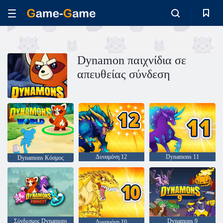
Dynamon παιχνίδια σε
απευθείας σύνδεση
Δυναμόνη 12
Dynamons 11
Dynamons Κόσμος
Σύνδεσμος Dynamons
Dynamons 9
Δυναμόνη 10