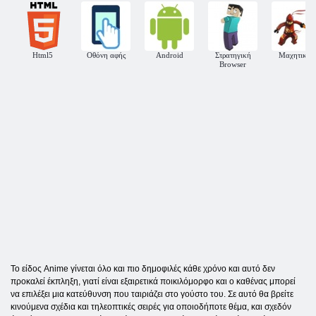
Html5
Οθόνη αφής
Android
Στρατηγική
Μαχητικός
Browser
Το είδος Anime γίνεται όλο και πιο δημοφιλές κάθε χρόνο και αυτό δεν
προκαλεί έκπληξη, γιατί είναι εξαιρετικά ποικιλόμορφο και ο καθένας μπορεί
να επιλέξει μια κατεύθυνση που ταιριάζει στο γούστο του. Σε αυτό θα βρείτε
κινούμενα σχέδια και τηλεοπτικές σειρές για οποιοδήποτε θέμα, και σχεδόν