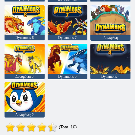
Dynamons 8
Dynamons 7
Δυναμόνη
Δυναμόνια 6
Dynamons 5
Dynamons 4
Δυναμόνες 2
(Total 10)