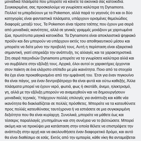
μοναδικά πλάσματα που μπορείτε να κάνετε τα εικονικά σας κατοικίδια.
Συγκεκριμένα, σας προσκαλούμε να γνωρίσετε καλύτερα τη Dynamons.
Πολλοί τα μπερδεύουν με τα Pokemon, αλλά παρά το γεγονός ότι και οι δύο
κατηγορίες είναι φανταστικά πλάσματα, υπάρχουν ορισμένες θεμελιώδεις
διαφορές μεταξύ τους. Τα Pokemon είναι τέρατα τσέπης που έχουν μια σειρά
από μοναδικές ικανότητες, αλλά σε γενικές γραμμές μοιάζουν με χαριτωμένα
ζώα, πρωτότυπα μαγικά κατοικίδια. Τα Dynamons είναι αποκλειστικά ψηφιακό
προϊόν και δεν μπορούν να υπάρχουν εκτός του αποθηκευτικού μέσου και
μπορείτε να δείτε μόνο την προβολή τους. Αυτή η περίσταση είναι εξαιρετικά
σημαντική, γιατί επηρεάζει την ανάπτυξη, τις αλλαγές και τα χαρακτηριστικά.
Στη σειρά παιχνιδιών Dynamons μπορείτε να τα γνωρίσετε καλύτερα αλλά και
να συμβάλετε στην εξέλιξή τους. Αρχικά, όλοι αυτοί οι χαρακτήρες έρχονται
στον παίκτη σε ένα ελάχιστο επίπεδο με μία ικανότητα. Ποιο από τα στοιχεία
θα έχει είναι προκαθορισμένο από την εμφάνισή του. Έτσι για έναν πιγκουίνο
θα είναι πάγος, για έναν δεντροβάτραχο θα είναι φυτά και ούτω καθεξής. Άλλα
πλάσματα μπορεί να έχουν νερό, φωτιά, φως ή σκοτάδι, άνεμο, ηλεκτρισμό,
γη, αλλά με την εξέλιξη μπορούν να αναμειχθούν και να δημιουργήσουν
μοναδικές τεχνικές. Υπάρχουν πολλές επιλογές για ανάπτυξη και κάθε νέα
ικανότητα θα διακλαδίζεται σε πολλές πρόσθετες. Μπορείτε να τα κατευθύνετε
προς πολλές κατευθύνσεις ταυτόχρονα ή να εστιάσετε σε μια συγκεκριμένη
δεξιότητα που θα είναι κυρίαρχη. Συνολικά, μπορείτε να μάθετε έως και
τέσσερις παραλλαγές χτυπημάτων και στη συνέχεια να το βελτιώσετε. Μπορεί
ακόμη και να προκύψει μια κατάσταση στην οποία θέλετε να επιστρέψετε την
ανάπτυξη στην αρχή και να ακολουθήσετε έναν διαφορετικό δρόμο, και αυτό
θα είναι διαθέσιμο σε εσάς. Εκτός από την εμπειρία, κάθε νίκη θα ανταμείβεται