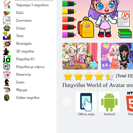
Ταίριασμα 3 παιχνιδιών
Παζλ
Σουντόκου
Ζούμα
Βιβλίο ζωγραφικής: Avatar Valentine's
Tetris
Μπιλιάρδο
3D παιχνίδια
Παιχνίδια IO
Παιχνίδια με κάρτες
Πασιέντζα
(Total 10
Σκάκι
Παιχνίδια World of Avatar α
Παζλ: Avatar
Anime doll
Ψάρεμα
Βιβλίο ζωγραφικής: Avatar School Day
World
avatar world
Online παιχνίδια
Οθόνη αφής
Android
Ht