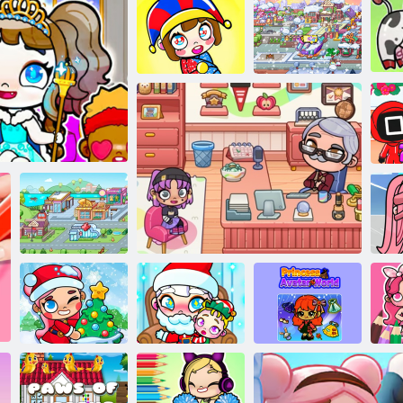
Avatar Life Η
πόλη μου
Παζλ παζλ:
Avatar World
Avatar World
Παζλ: Παγκόσμια Ημέρα Χιονιού Avatar
Pomni
Adventure
Πα
Sq
Π
Avatar World
A
vatar World Super Star
Dream City
Παζλ: Avatar
ζ
World Christmas
Παζλ: Avatar
Princess Avatar
BF