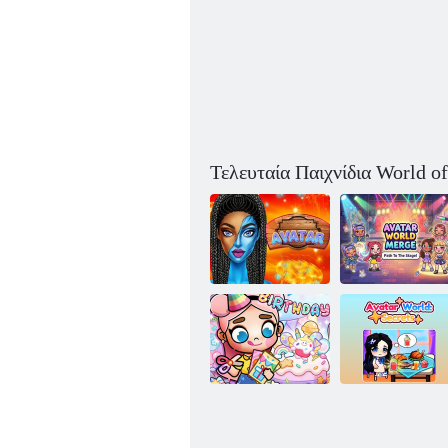
Τελευταία Παιχνίδια World o
Avatar World
Merge: Path To
Avatar
The Stage!
Παζλ: Avatar
World Happy
Avatar World