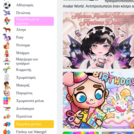
πραγματοποιήσουμε
Αθλητισμός
Avatar World. Αντιπροσωπεύει έναν κόσμο an
Πετώντας
Παιχνίδια για τα
κορίτσια
Αλογα
Pony
Ντύνομαι
Μπάρμπι
Μαγείρεμα των
τροφίμων
Κομμωτής
Χρωματισμός
Μακιγιάζ
Παγωμένος
Χρωματιστά μπλοκ
Δεινόσαυροι
Περιπέτεια
Δημιουργός Avatar Anime: Anime Doll
Παιχνίδια για δύο
Fireboy και Watergirl