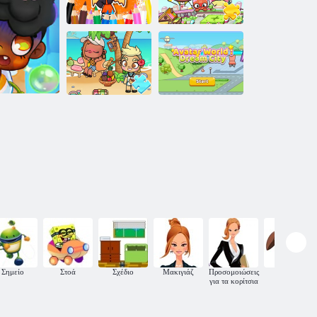
του Avatar
Βιβλίο
ζωγραφικής:
Avatar World
Παζλ: Avatar
Cute Devil
Παγκόσμιο παζλ Avatar
World Friends
Παζλ: Avatar
World
Avatar World:
Sunbathing
Dream City
lloween
Σημείο
Στοά
Σχέδιο
Μακιγιάζ
Προσομοιώσεις
Anime
για τα κορίτσια