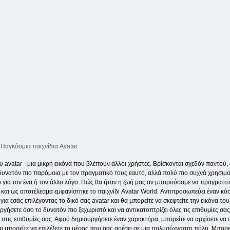
Fashion Avatar
Beauty Salon
Avatar
Παγκόσμια παιχνίδια Avatar
υ avatar - μια μικρή εικόνα που βλέπουν άλλοι χρήστες. Βρίσκονται σχεδόν παντού, 
υνατόν πιο παρόμοια με τον πραγματικό τους εαυτό, αλλά πολύ πιο συχνά χρησιμοπο
ατο για τον ένα ή τον άλλο λόγο. Πώς θα ήταν η ζωή μας αν μπορούσαμε να πραγματο
και ως αποτέλεσμα εμφανίστηκε το παιχνίδι Avatar World. Αντιπροσωπεύει έναν κόσμ
ι για εσάς επιλέγοντας το δικό σας avatar και θα μπορείτε να σκεφτείτε την εικόνα 
ργήσετε όσο το δυνατόν πιο ξεχωριστό και να αντικατοπτρίζει όλες τις επιθυμίες 
στις επιθυμίες σας. Αφού δημιουργήσετε έναν χαρακτήρα, μπορείτε να αρχίσετε να 
και μπορείτε να επιλέξετε το μέρος που σας αρέσει σε μια πολυσύχναστη πόλη. Μπορε