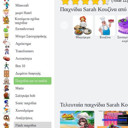
(Total 11
Minecraft
Παιχνίδια Sarah Κουζίνα από
μωρό Hazel
Κινούμενα σχέδια
παιχνίδια
Εκπαιδευτικά
Μπομπ Σφουγγαράκης
Μαγείρεμα
Κουζίνα
Συνταγέ
κορί
Αγρόκτημα
Η τάξη μαγειρικής της Sara: Mini Pop-Tarts
Transformers
Αυτοκίνητα
Ben 10
Δωμάτιο διαφυγής
Παιχνίδια για τα παιδιά
Mario
Σαλιγκάρι bob
Sonic παιχνίδια
Τελευταία παιχνίδια Sarah Κο
Χιονοδρόμια
Αναζητήσεις
Flash παιχνίδια