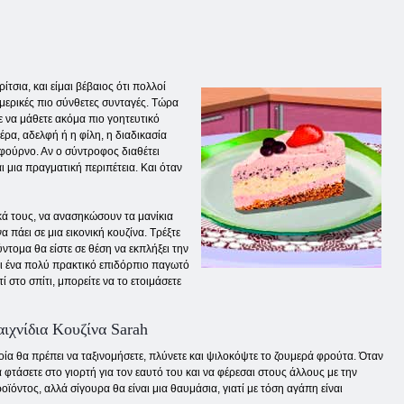
τσια, και είμαι βέβαιος ότι πολλοί
μερικές πιο σύνθετες συνταγές. Τώρα
ε να μάθετε ακόμα πιο γοητευτικό
ρα, αδελφή ή η φίλη, η διαδικασία
 φούρνο. Αν ο σύντροφος διαθέτει
ι μια πραγματική περιπέτεια. Και όταν
ικά τους, να ανασηκώσουν τα μανίκια
α πάει σε μια εικονική κουζίνα. Τρέξτε
ύντομα θα είστε σε θέση να εκπλήξει την
ναι ένα πολύ πρακτικό επιδόρπιο παγωτό
ί στο σπίτι, μπορείτε να το ετοιμάσετε
αιχνίδια Κουζίνα Sarah
ία θα πρέπει να ταξινομήσετε, πλύνετε και ψιλοκόψτε το ζουμερά φρούτα. Όταν
α φτάσετε στο γιορτή για τον εαυτό του και να φέρεσαι στους άλλους με την
όντος, αλλά σίγουρα θα είναι μια θαυμάσια, γιατί με τόση αγάπη είναι