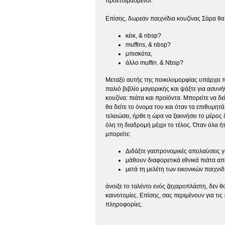
προετοιμασμένοι.
Επίσης, δωρεάν παιχνίδια κουζίνας Σάρα θα
κέικ, & nbsp?
muffins, & nbsp?
μπισκότα,
άλλο muffin. & Nbsp?
Μεταξύ αυτής της ποικιλομορφίας υπάρχει πά
παλιό βιβλίο μαγειρικής και ψάξτε για ασυν
κουζίνα: πιάτα και προϊόντα. Μπορείτε να δε
θα δείτε το όνομα του και όταν τα επιθυμητ
τελειώσει, ήρθε η ώρα να ξεκινήσει το μέρο
όλη τη διαδρομή μέχρι το τέλος. Όταν όλα ή
μπορείτε:
Διδάξτε γαστρονομικές απολαύσεις 
μάθουν διαφορετικά εθνικά πιάτα α
μετά τη μελέτη των εικονικών παιχν
άνοιξε το ταλέντο ενός ζαχαροπλάστη, δεν θ
καινοτομίες. Επίσης, σας περιμένουν για τ
πληροφορίες.