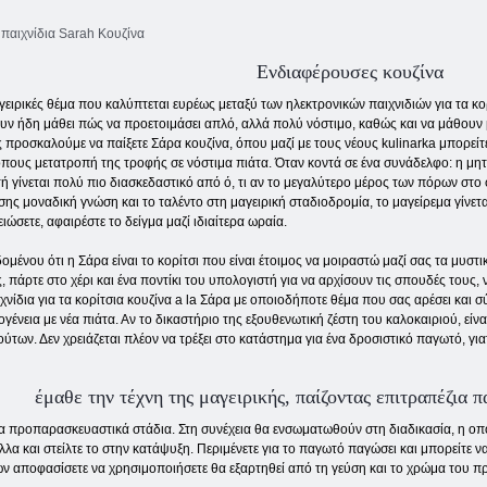
παιχνίδια Sarah Κουζίνα
Ενδιαφέρουσες κουζίνα
ειρικές θέμα που καλύπτεται ευρέως μεταξύ των ηλεκτρονικών παιχνιδιών για τα κορί
υν ήδη μάθει πώς να προετοιμάσει απλό, αλλά πολύ νόστιμο, καθώς και να μάθουν 
 προσκαλούμε να παίξετε Σάρα κουζίνα, όπου μαζί με τους νέους kulinarka μπορείτ
πους μετατροπή της τροφής σε νόστιμα πιάτα. Όταν κοντά σε ένα συνάδελφο: η μητέ
ή γίνεται πολύ πιο διασκεδαστικό από ό, τι αν το μεγαλύτερο μέρος των πόρων στο
σης μοναδική γνώση και το ταλέντο στη μαγειρική σταδιοδρομία, το μαγείρεμα γίνετα
ειώσετε, αφαιρέστε το δείγμα μαζί ιδιαίτερα ωραία.
ομένου ότι η Σάρα είναι το κορίτσι που είναι έτοιμος να μοιραστώ μαζί σας τα μυστ
, πάρτε στο χέρι και ένα ποντίκι του υπολογιστή για να αρχίσουν τις σπουδές τους, ν
χνίδια για τα κορίτσια κουζίνα a la Σάρα με οποιοδήποτε θέμα που σας αρέσει και σ
ογένεια με νέα πιάτα. Αν το δικαστήριο της εξουθενωτική ζέστη του καλοκαιριού, εί
ύτων. Δεν χρειάζεται πλέον να τρέξει στο κατάστημα για ένα δροσιστικό παγωτό, γιατ
έμαθε την τέχνη της μαγειρικής, παίζοντας επιτραπέζια π
τα προπαρασκευαστικά στάδια. Στη συνέχεια θα ενσωματωθούν στη διαδικασία, η οπο
λλα και στείλτε το στην κατάψυξη. Περιμένετε για το παγωτό παγώσει και μπορείτε ν
 αποφασίσετε να χρησιμοποιήσετε θα εξαρτηθεί από τη γεύση και το χρώμα του προϊ