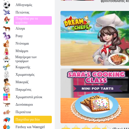
φρουτοσαλάτες και
Αθλητισμός
Πετώντας
Παιχνίδια για τα
κορίτσια
Αλογα
Pony
Ντύνομαι
Μπάρμπι
Μαγείρεμα των
τροφίμων
Κομμωτής
Χρωματισμός
Μακιγιάζ
Παγωμένος
Χρωματιστά μπλοκ
Δεινόσαυροι
Περιπέτεια
Dream Chefs
Παιχνίδια για δύο
Fireboy και Watergirl