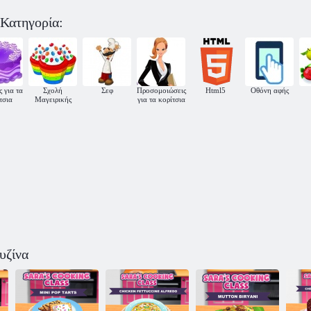
)
Sarah
 Κατηγορία:
Sarah Κουζίνα:
προετοιμάζει
Σαλάτα Taco
τιραμισού
ς για τα
Σχολή
Σεφ
Προσομοιώσεις
Html5
Οθόνη αφής
τσια
Μαγειρικής
για τα κορίτσια
υζίνα