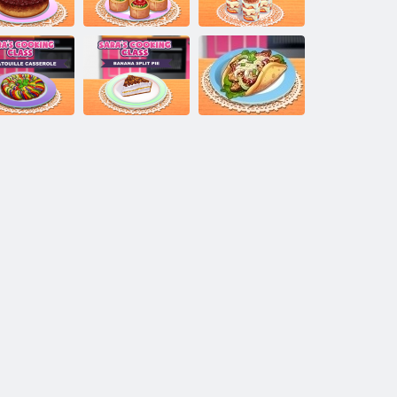
Μαθήματα
Της Sara
γειρικής της
μαγείρεμα
Sara μαγείρεμα
ara: Cherry
Σπανάκι Rotolo
Κύπελλο Τάξη
νάποδο κέικ
Class
Τιραμισού
Της Sara
Μαθήματα
Της Sara
Μαθήματα
Μαγειρικής της
Μαθήματα
γειρικής: Ο
Sara: Μπανάνα
Μαγειρικής:
Ρατατούης
κέικ
Giro