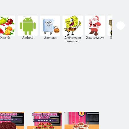
Καρπός
Android
Απόκριες
Διαδικτυακά
Χριστούγεννα
Εστιατόριο
παιχνίδια