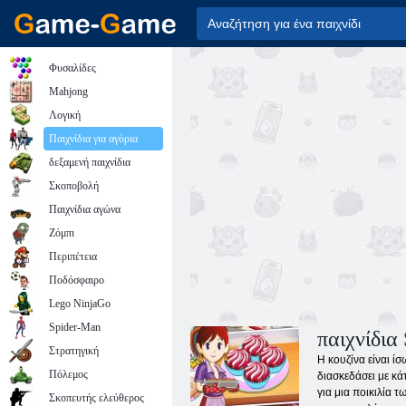
Φυσαλίδες
Mahjong
Λογική
Παιχνίδια για αγόρια
δεξαμενή παιχνίδια
Σκοποβολή
Παιχνίδια αγώνα
Ζόμπι
Περιπέτεια
Ποδόσφαιρο
Lego NinjaGo
Spider-Man
παιχνίδια
Στρατηγική
Η κουζίνα είναι ί
Πόλεμος
διασκεδάσει με κά
για μια ποικιλία 
Σκοπευτής ελεύθερος