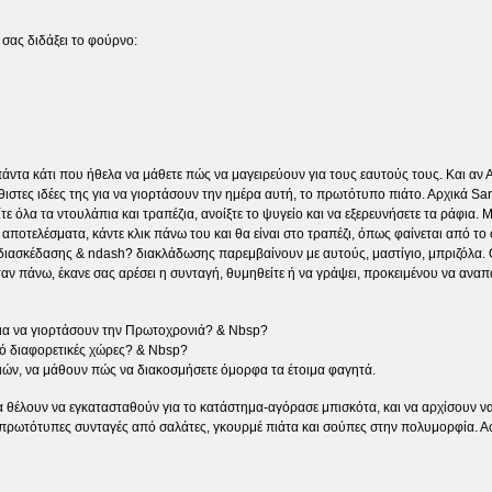
 σας διδάξει το φούρνο:
ντα κάτι που ήθελα να μάθετε πώς να μαγειρεύουν για τους εαυτούς τους. Και αν Α
ήθιστες ιδέες της για να γιορτάσουν την ημέρα αυτή, το πρωτότυπο πιάτο. Αρχικά Sa
ίτε όλα τα ντουλάπια και τραπέζια, ανοίξτε το ψυγείο και να εξερευνήσετε τα ράφια.
ά αποτελέσματα, κάντε κλικ πάνω του και θα είναι στο τραπέζι, όπως φαίνεται από 
ς διασκέδασης & ndash? διακλάδωσης παρεμβαίνουν με αυτούς, μαστίγιο, μπριζόλα. 
ταν πάνω, έκανε σας αρέσει η συνταγή, θυμηθείτε ή να γράψει, προκειμένου να ανα
για να γιορτάσουν την Πρωτοχρονιά? & Nbsp?
πό διαφορετικές χώρες? & Nbsp?
ιδιών, να μάθουν πώς να διακοσμήσετε όμορφα τα έτοιμα φαγητά.
α θέλουν να εγκατασταθούν για το κατάστημα-αγόρασε μπισκότα, και να αρχίσουν να
ις πρωτότυπες συνταγές από σαλάτες, γκουρμέ πιάτα και σούπες στην πολυμορφία. Α