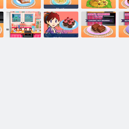
Η τάξη
μαγειρικής της
Η τάξη
Sara:
Η τάξη
μαγειρικής της
Κοτόπουλο
μαγειρικής της
Μα
Sara: Mini Pop-
Fettuccine
Sara: Mutton
S
Tarts
Alfredo
Biryani
Α
Μαθήματα
Μαθήματα
Μαγειρικής της
Μαγειρικής της
Sara:
Μαθήματα
Sara: Σοκολάτα
Βατόμουρο
Μαγειρικής της
Blackberry
Cupcakes
Sara: Καραμέλα
Μα
Cheesecake
Σοκολάτα
Nut