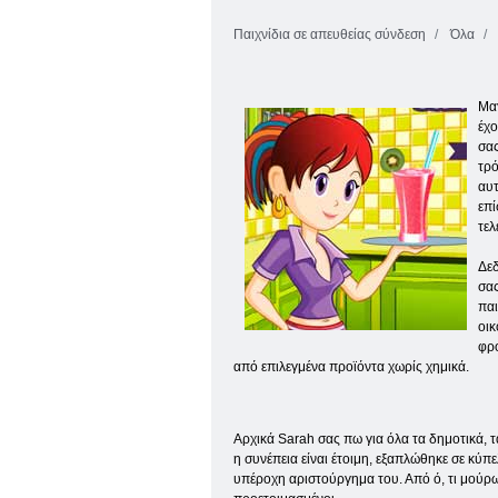
Παιχνίδια σε απευθείας σύνδεση
Όλα
Μαγ
έχο
σας
τρό
αυτ
επί
τελ
Δεδ
σας
παι
οικ
φρο
από επιλεγμένα προϊόντα χωρίς χημικά.
Αρχικά Sarah σας πω για όλα τα δημοτικά, 
η συνέπεια είναι έτοιμη, εξαπλώθηκε σε κύπε
υπέροχη αριστούργημα του. Από ό, τι μούρων