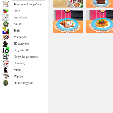
Ταίριασμα 3 παιχνιδιών
Παζλ
Σάρα μαγειρική
Σουντόκου
τάξη Σοκολάτα
τυρί Blackberry
Ζούμα
Dream Chefs
Cheesecake
Tetris
Μπιλιάρδο
Μαθήματα
Μαθήματα
3D παιχνίδια
Μαγειρικής της
Μαγειρικής της
Sara: Μίνι Pop
Sara: Γαλλικά
Παιχνίδια IO
Τάρτες
τοστ Βάφλες
Παιχνίδια με κάρτες
Πασιέντζα
Σκάκι
Ψάρεμα
Online παιχνίδια