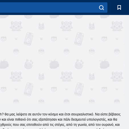
h? θα μας λείψετε σε αυτόν τον κόσμο και έτσι σουρεαλιστικό. Να είστε βέβαιος
και είναι πιθανό ότι σας εξαπάτησαν και πάλι δεσμευτεί υπολογιστές, και θα
εχθρούς που σας επιτεθούν από τις στέγες, από τη γωνία, από τον ουρανό, και