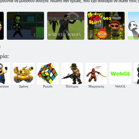
οβούνται να μιλήσουν ανοιχτά. Νιώστε σαν ήρωας, που έχει αναλάβει να σώσει τους
)
Μαϊμού
πηγαίνετε
ρία:
Matrix: Ragdoll
ευτυχισμένη
αγώνες
Τρελός πόλης
σκηνή 601
ιότητα
Δράση
Puzzle
Πόλεμος
Μαχητικός
WebGL