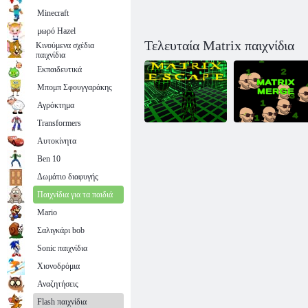
Minecraft
μωρό Hazel
Τελευταία Matrix παιχνίδια
Κινούμενα σχέδια
παιχνίδια
Εκπαιδευτικά
Μπομπ Σφουγγαράκης
Αγρόκτημα
Transformers
Αυτοκίνητα
Ben 10
Συγχώνευση
Διαφυγή μήτρας
Matrix
Δωμάτιο διαφυγής
Παιχνίδια για τα παιδιά
Mario
Σαλιγκάρι bob
Sonic παιχνίδια
Χιονοδρόμια
Αναζητήσεις
Flash παιχνίδια