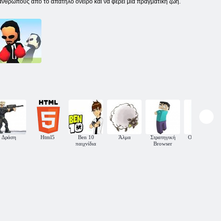
 ανθρώπους από το απατηλό όνειρο και να φέρει μια πραγματική ζωή.
Κύριε μια
γροθιά
Δράση
Html5
Ben 10
Άλμα
Στρατηγική
Οθόνη αφής
παιχνίδια
Browser