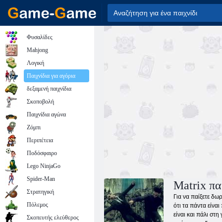
Φυσαλίδες
Mahjong
Λογική
Παιχνίδια για αγόρια
δεξαμενή παιχνίδια
Σκοποβολή
Παιχνίδια αγώνα
Ζόμπι
Περιπέτεια
Ποδόσφαιρο
Lego NinjaGo
Spider-Man
Matrix πα
Στρατηγική
Για να παίξετε δω
Πόλεμος
ότι τα πάντα είνα
είναι και πάλι στ
Σκοπευτής ελεύθερος