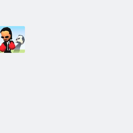
Κύριε μια
γροθιά