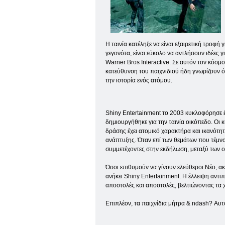
Η ταινία κατέληξε να είναι εξαιρετική τροφή
γεγονότα, είναι εύκολο να αντλήσουν ιδέες γ
Warner Bros Interactive. Σε αυτόν τον κόσμο
κατεύθυνση του παιχνιδιού ήδη γνωρίζουν ό
την ιστορία ενός ατόμου.
Shiny Entertainment το 2003 κυκλοφόρησε έν
δημιουργήθηκε για την ταινία οικόπεδο. Οι
δράσης έχει ατομικό χαρακτήρα και ικανότη
ανάπτυξης. Όταν επί των θεμάτων που τέμνο
συμμετέχοντες στην εκδήλωση, μεταξύ των 
Όσοι επιθυμούν να γίνουν ελεύθεροι Νέο, α
ανήκει Shiny Entertainment. Η έλλειψη αντ
αποστολές και αποστολές, βελτιώνοντας τα
Επιπλέον, τα παιχνίδια μήτρα & ndash? Αυτό