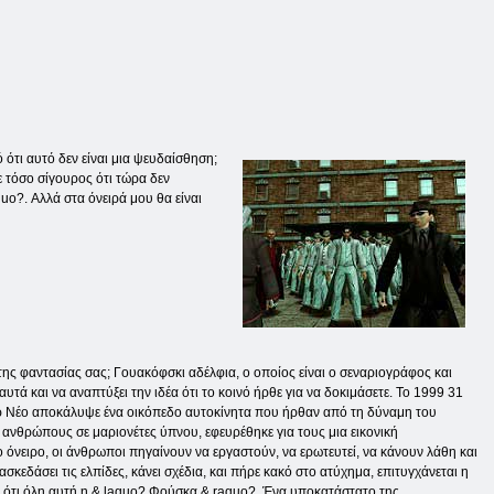
ό ότι αυτό δεν είναι μια ψευδαίσθηση;
τε τόσο σίγουρος ότι τώρα δεν
quo?. Αλλά στα όνειρά μου θα είναι
 της φαντασίας σας; Γουακόφσκι αδέλφια, ο οποίος είναι ο σεναριογράφος και
υτά και να αναπτύξει την ιδέα ότι το κοινό ήρθε για να δοκιμάσετε. Το 1999 31
ερ Νέο αποκάλυψε ένα οικόπεδο αυτοκίνητα που ήρθαν από τη δύναμη του
 ανθρώπους σε μαριονέτες ύπνου, εφευρέθηκε για τους μια εικονική
 όνειρο, οι άνθρωποι πηγαίνουν να εργαστούν, να ερωτευτεί, να κάνουν λάθη και
ιασκεδάσει τις ελπίδες, κάνει σχέδια, και πήρε κακό στο ατύχημα, επιτυγχάνεται η
δέα ότι όλη αυτή η & laquo? Φούσκα & raquo?, Ένα υποκατάστατο της