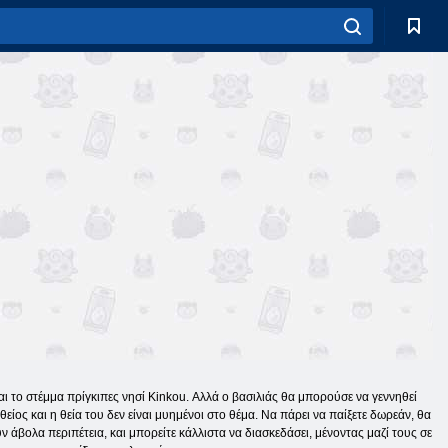
αι το στέμμα πρίγκιπες νησί Kinkou. Αλλά ο βασιλιάς θα μπορούσε να γεννηθεί
θείος και η θεία του δεν είναι μυημένοι στο θέμα. Να πάρει να παίξετε δωρεάν, θα
βολα περιπέτεια, και μπορείτε κάλλιστα να διασκεδάσει, μένοντας μαζί τους σε