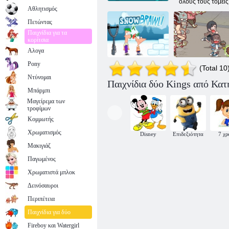
όλους τους τομείς
Αθλητισμός
Πετώντας
Παιχνίδια για τα
κορίτσια
Αλογα
Pony
(Total 10
Ντύνομαι
Παιχνίδια δύο Kings από Κατ
Άγρια έξαλλη
Μπάρμπι
Snowbrawl!
νησί
Μαγείρεμα των
τροφίμων
Κομμωτής
Χρωματισμός
Disney
Επιδεξιότητα
7 χρ
Μακιγιάζ
Παγωμένος
Χρωματιστά μπλοκ
Δεινόσαυροι
Περιπέτεια
Παιχνίδια για δύο
Fireboy και Watergirl