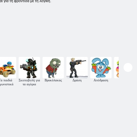
ι για τη φροντίδα με τη λογική.
Τα παιδιά
Σκοποβολή για
Βρυκόλακας
Δράση
Απόδραση
Στοά
γωνιστικά
τα αγόρια