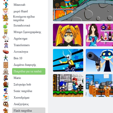
Minecraft
μωρό Hazel
Πρόβατα κατά λύκοι
Κινούμενα σχέδια
παιχνίδια
Εκπαιδευτικά
Μπομπ Σφουγγαράκης
Αγρόκτημα
Transformers
Αυτοκίνητα
Ben 10
Selena Gomez
Δωμάτιο διαφυγής
Anime: Crush
Bart επιβίβασης
αγάπη Mix
Παιχνίδια για τα παιδιά
Mario
Mad Dog: Το
κάλεσμα για την
2112
Σαλιγκάρι bob
καταπολέμηση
Συνεργασία
της
Κεφάλαιο 1
Sonic παιχνίδια
Χιονοδρόμια
Αναζητήσεις
Σούπερ
Flash παιχνίδια
καταστροφική
Μισώ το