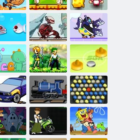
ζόμπι
Διακόσμηση
Luigi
urrito Bison
Οι περιπέτειες
Δύο μικρό
εκδίκηση
του προβάτου
ποντίκι
Οι περιπέτειες
Μετασχηματιστές
του Σούπερ
ybkin αγώνα
διαφυγής
Penguins
Ένα κομμάτι της
εξωτικής
Air Hockey για
ski και blip
περιπέτειας
δύο
ροποποίηση
Mustang
Μανία Τρένο
Bakugan Zuma