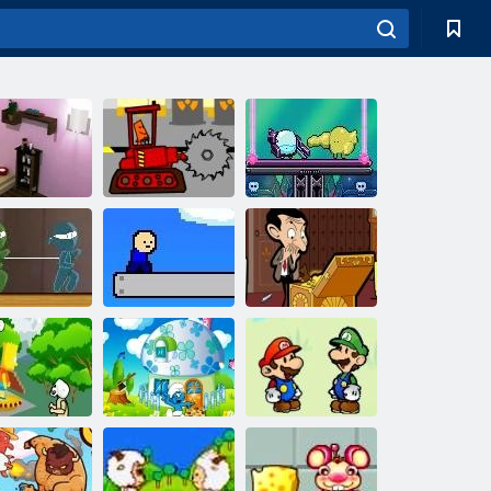
Πολυτελές
άνιο διαφυγής
Wah-Sha
Δοκιμή Arena
Κρυφά
υνδεδεμένοι
αντικείμενα
μεταξύ τους
Heavenly άλμα
φασολιών
art Simpson
Στρουμφ Σπίτι
Mario εναντίον