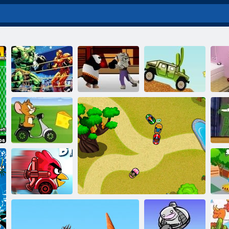
α
Σύμφωνα
Φορτηγών
Hidden Objects
εναντίον Tai
βόλτα μέσα από
Hulk
Lung Boxing
την έρημο
μπ
Τομ και Τζέρι
ταξιδιού
Σ
Backyard
Angry Bird 2
B