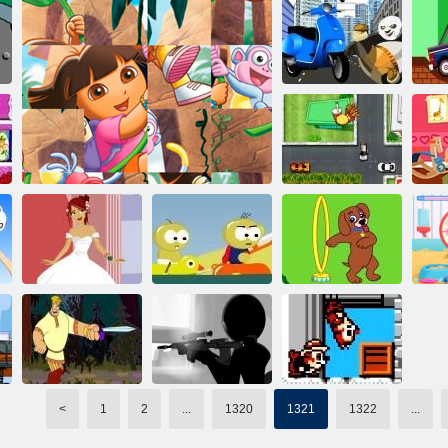
Κακοί:
Χριστουγεννιάτικο
Σφαίρες
Chick Adee
δείπνο
φυστικοβουτύρου
Σκούτερ με
Ma
κόλπα
τ
Νέα Υόρκη
κυκλοφορίας
Φόρεμα της
Κουτάβι Κόλπα
νύφης 2
Ντόρα Fun παζλ
Raft πολέμους
perrito
Αγ
<
1
2
...
1320
1321
1322
...
Κοσκινίστε τα
Chip και Dale:
Alyosha
κεφάλια 1:
rangers