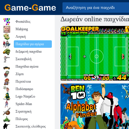
Δωρεάν online παιχνίδι
Φυσαλίδες
Mahjong
Λογική
Παιχνίδια για αγόρια
δεξαμενή παιχνίδια
Σκοποβολή
Παιχνίδια αγώνα
Ζόμπι
Περιπέτεια
Ποδόσφαιρο
Lego NinjaGo
Spider-Man
Στρατηγική
Πόλεμος
Σκοπευτής ελεύθερος