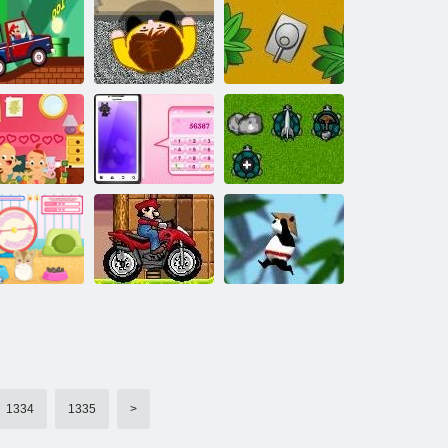
Μπομπ
Κυνήγι
Σφουγγαράκης
Θησαυρού
Ben 10 αγώνας
Secret
rio βόλτα με
ο φορτηγό 2
Drake και Josh
Capture the Flag
Φύλαξη
Παιδιών
Ρύθμιση για την
Πόλεμος
διακόσμηση
αγάπη
χελώνα
Mario ATV στον
άπη χάμστερ
κόσμο του Sonic
Bushido Panda
1334
1335
>