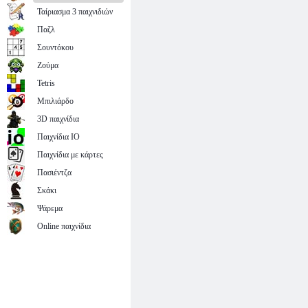
φλας
γραφείο
Ταίριασμα 3 παιχνιδιών
Παζλ
Σουντόκου
Ζούμα
Tetris
Μπιλιάρδο
3D παιχνίδια
Παιχνίδια IO
Παιχνίδια με κάρτες
Πασιέντζα
Σκάκι
Ψάρεμα
Online παιχνίδια