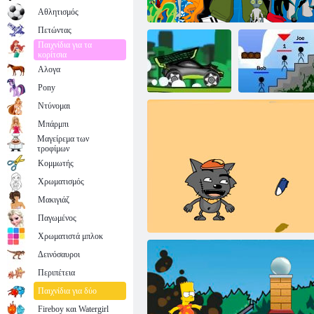
Ποδόσφαιρο για δύο: Τερματοφύλακας
Αθλητισμός
Πετώντας
Παιχνίδια για τα
κορίτσια
Αλογα
Pony
Ντύνομαι
Μπάρμπι
Ben 10
Μαγείρεμα των
Παράδοση
Ben 10 Αναζήτηση Αλφάβητο
Εμπόλεμη Ζώνη
τροφίμων
Κομμωτής
Χρωματισμός
Μακιγιάζ
Παγωμένος
Χρωματιστά μπλοκ
Δεινόσαυροι
Περιπέτεια
Παιχνίδια για δύο
Fireboy και Watergirl