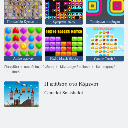
Πεταλούδα Kyodai HD
Τετράγωνο στοίβαγμα
Χρώματα μπλοκ
Αρένα αγώνων
10x10 Match Blocks
Cookie Crush 3
Παιχνίδια σε απευθείας σύνδεση
Μίνι παιχνίδια flash
Καταστροφή
Html5
Η επίθεση στο Κάμελοτ
Camelot Smashalot