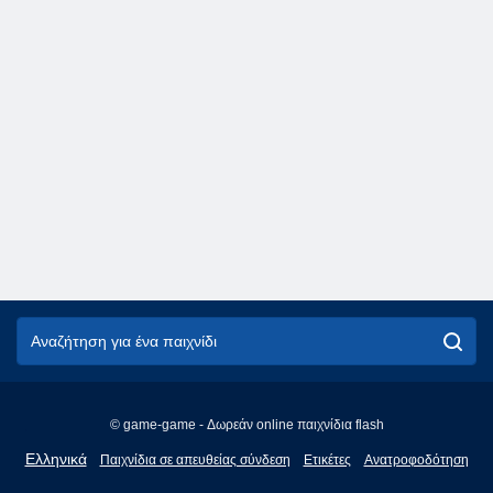
© game-game - Δωρεάν online παιχνίδια flash
English
Ελληνικά
Παιχνίδια σε απευθείας σύνδεση
Ετικέτες
Ανατροφοδότηση