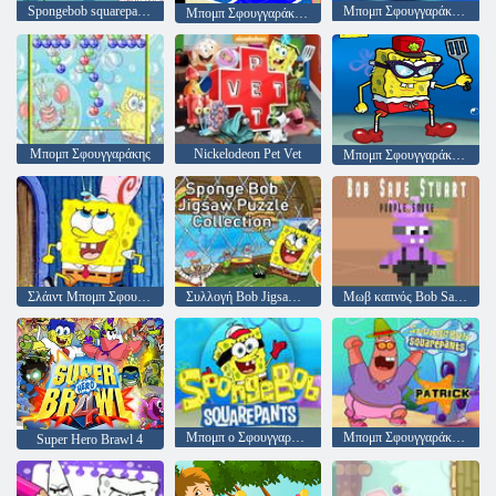
Spongebob squarepants άνοιξη προπόνηση
Μπομπ Σφουγγαράκης Tic Tac Toe
Μπομπ Σφουγγαράκης Ο αγώνας για τη λιμνοθάλασσα Γκού
Μπομπ Σφουγγαράκης
Nickelodeon Pet Vet
Μπομπ Σφουγγαράκης DressUp
Σλάιντ Μπομπ Σφουγγαράκης
Συλλογή Bob Jigsaw Puzzle
Μωβ καπνός Bob Save Stuart
Μπομπ ο Σφουγγαράκης
Μπομπ Σφουγγαράκης Πάτρικ
Super Hero Brawl 4