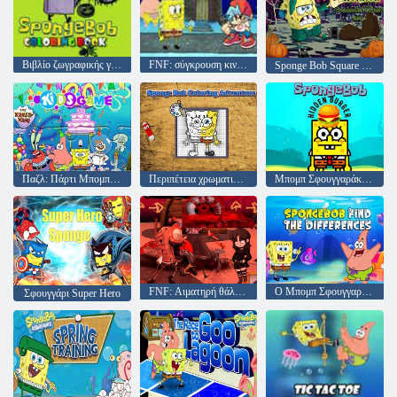
Βιβλίο ζωγραφικής για τον Μπομπ Σφουγγαράκης
FNF: σύγκρουση κινουμένων σχεδίων
Sponge Bob Square Pants Halloween Horror FrankenBob's Quest Μέρος 1
Παζλ: Πάρτι Μπομπ Σφουγγαράκης
Περιπέτεια χρωματισμού Μπομπ Σφουγγαράκης
Μπομπ Σφουγγαράκης Κρυφό Μπέργκερ
FNF: Αιματηρή θάλασσα
Ο Μπομπ Σφουγγαράκης Βρείτε τις Διαφορές
Σφουγγάρι Super Hero