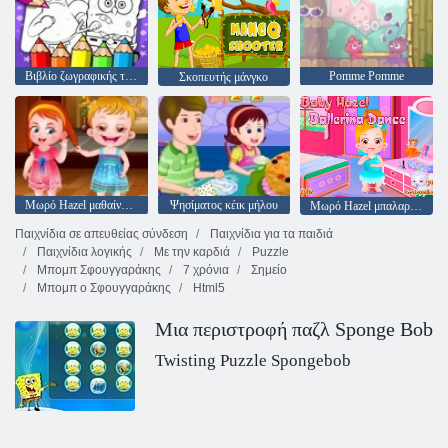
Βιβλίο ζωγραφικής του Sponge Bob
Pomme Pomme
Σκοπευτής μάνγκο
Μωρό Hazel μαθαίνει Ήθη
Ψησίματος κέικ μήλου
Μωρό Hazel μπαλαρίνα χορό
Παιχνίδια σε απευθείας σύνδεση
Παιχνίδια για τα παιδιά
Παιχνίδια λογικής
Με την καρδιά
Puzzle
Μπομπ Σφουγγαράκης
7 χρόνια
Σημείο
Μπομπ ο Σφουγγαράκης
Html5
Μια περιστροφή παζλ Sponge Bob
Twisting Puzzle Spongebob