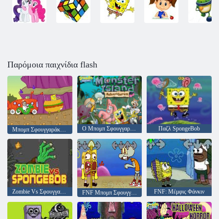
Παρόμοια παιχνίδια flash
Ο Μπομπ Σφουγγαράκης, τέρατα σε νησί, περιπέτειες
Παζλ SpongeBob
Μπομπ Σφουγγαράκης αγωνιστικά τουρνουά
Zombie Vs Σφουγγαράκης
FNF: Μέμφις Φάνκιν
FNF Μπομπ Σφουγγαράκης εναντίον Σκουίντγουορντ