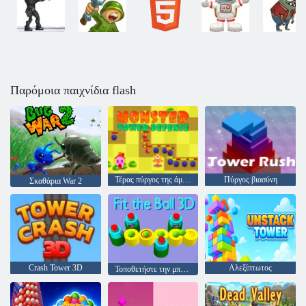
Παρόμοια παιχνίδια flash
Τέρας πύργος της άμυνας
Πύργος βιασύνη
Σκαθάρια War 2
Crash Tower 3D
Αλεξίπτωτος
Τοποθετήστε την μπάλα 3D