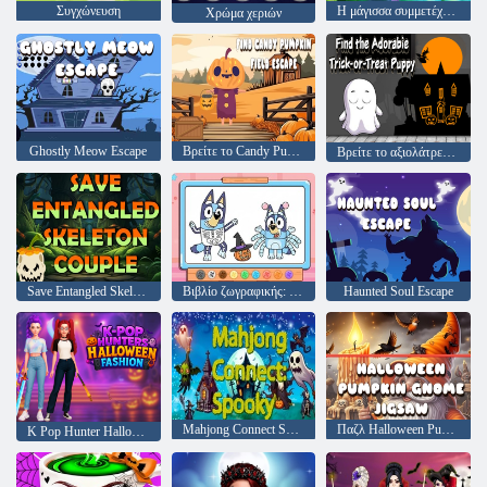
Συγχώνευση
Η μάγισσα συμμετέχει στο Halloween Party
Χρώμα χεριών
Ghostly Meow Escape
Βρείτε το Candy Pumpkin Field Escape
Βρείτε το αξιολάτρευτο κουτάβι Trick-or-Treat
Save Entangled Skeleton Couple
Βιβλίο ζωγραφικής: Bluey Halloween κοστούμι
Haunted Soul Escape
Mahjong Connect Spooky
Παζλ Halloween Pumpkin Gnome
K Pop Hunter Halloween Fashion