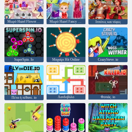
Μωρό Hazel Flower Girl
Μωρό Hazel Fancy Dress
Ιππότες και νύφες
SuperSpin. Io
Μαχαίρι Hit Online
CrazySteve. io
Λανδοβόλο
Φονιάς. io
Πέτα ή πέθανε. io