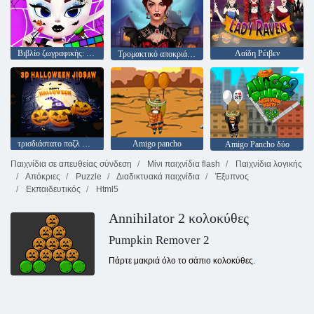
Βιβλίο ζωγραφικής: Halloween Ballerina Cappuccina
Λαίδη Ρέιβεν
Τρομακτικό αποκριάτικο Makeover
τρισδιάστατο παζλ Halloween
Amigo pancho
Amigo Pancho δύο
Παιχνίδια σε απευθείας σύνδεση
Μίνι παιχνίδια flash
Παιχνίδια λογικής
Απόκριες
Puzzle
Διαδικτυακά παιχνίδια
Έξυπνος
Εκπαιδευτικός
Html5
Annihilator 2 κολοκύθες
Pumpkin Remover 2
Πάρτε μακριά όλο το σάπιο κολοκύθες.