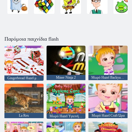
Παρόμοια παιχνίδια flash
Miner Ninja 2
Μωρό Hazel Backyard Κόμμα
Gingerbread Hazel μωρό σπίτι
La Rex
Μωρό Hazel Craft Ώρα
Μωρό Hazel Υγιεινή Φροντίδα