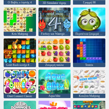
Ο Βαβός ο ληστής 4
Γραμμή 98
3D Simulator τίγρης
Kris Mahjong
Fireboy και Watergirl 4: Crystal Temple
Περιπέτεια ζουμερά μούρα
Gold Rush κυνήγι θησαυρού
Ζουμερή παύλα
Tentrix
Aqua blitz
Κουζίνα Mahjong
Onet Connect Classic