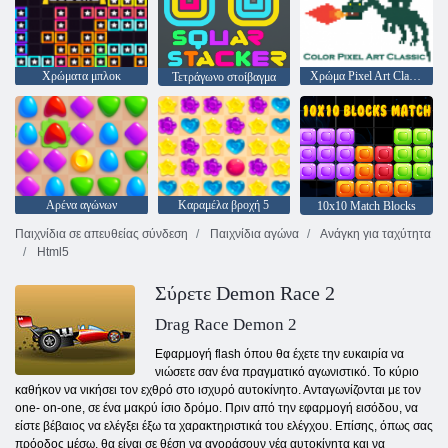
Χρώματα μπλοκ
Χρώμα Pixel Art Classic
Τετράγωνο στοίβαγμα
Αρένα αγώνων
Καραμέλα βροχή 5
10x10 Match Blocks
Παιχνίδια σε απευθείας σύνδεση
Παιχνίδια αγώνα
Ανάγκη για ταχύτητα
Html5
Σύρετε Demon Race 2
Drag Race Demon 2
Εφαρμογή flash όπου θα έχετε την ευκαιρία να
νιώσετε σαν ένα πραγματικό αγωνιστικό. Το κύριο
καθήκον να νικήσει τον εχθρό στο ισχυρό αυτοκίνητο. Ανταγωνίζονται με τον
one- on-one, σε ένα μακρύ ίσιο δρόμο. Πριν από την εφαρμογή εισόδου, ​​να
είστε βέβαιος να ελέγξει έξω τα χαρακτηριστικά του ελέγχου. Επίσης, όπως σας
πρόοδος μέσω, θα είναι σε θέση να αγοράσουν νέα αυτοκίνητα και να