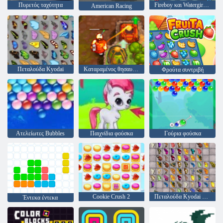
Πυρετός ταχύτητα
Fireboy και Watergirl 4: Crystal Temple
American Racing
Πεταλούδα Kyodai
Καταραμένος θησαυρός 2
Φρούτα συντριβή
Ατελείωτες Bubbles
Παιχνίδια φούσκα
Γούρια φούσκα
Cookie Crush 2
Πεταλούδα Kyodai HD
Έντεκα έντεκα