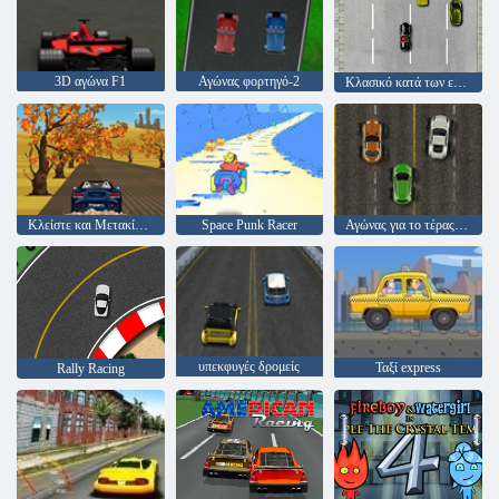
3D αγώνα F1
Αγώνας φορτηγό-2
Κλασικό κατά των εξωτικών
Κλείστε και Μετακίνηση
Space Punk Racer
Αγώνας για το τέρας-φορτηγό
υπεκφυγές δρομείς
Ταξί express
Rally Racing