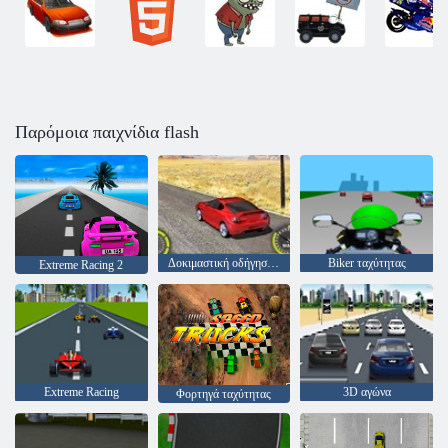
Παρόμοια παιχνίδια flash
Δοκιμαστική οδήγηση Hyundai
Biker ταχύτητας
Extreme Racing 2
Extreme Racing
3D αγώνα
Φορτηγά ταχύτητας