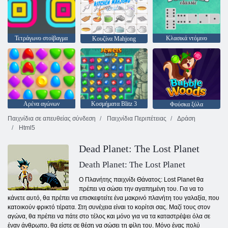
Τετράγωνο στοίβαγμα
Κλασικά ντόμινο
Κουζίνα Mahjong
Αρένα αγώνων
Κοσμήματα Blitz 3
Φούσκα ξύλα
Παιχνίδια σε απευθείας σύνδεση
Παιχνίδια Περιπέτειας
Δράση
Html5
Dead Planet: The Lost Planet
Death Planet: The Lost Planet
Ο Πλανήτης παιχνίδι Θάνατος: Lost Planet θα
πρέπει να σώσει την αγαπημένη του. Για να το
κάνετε αυτό, θα πρέπει να επισκεφτείτε ένα μακρινό πλανήτη του γαλαξία, που
κατοικούν φρικτό τέρατα. Στη συνέχεια είναι το κορίτσι σας. Μαζί τους στον
αγώνα, θα πρέπει να πάτε στο τέλος και μόνο για να τα καταστρέψει όλα σε
έναν άνθρωπο, θα είστε σε θέση να σώσει τη φίλη του. Μόνο ένας πολύ