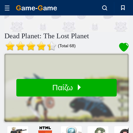
Dead Planet: The Lost Planet
(Total 68)
Παίζω