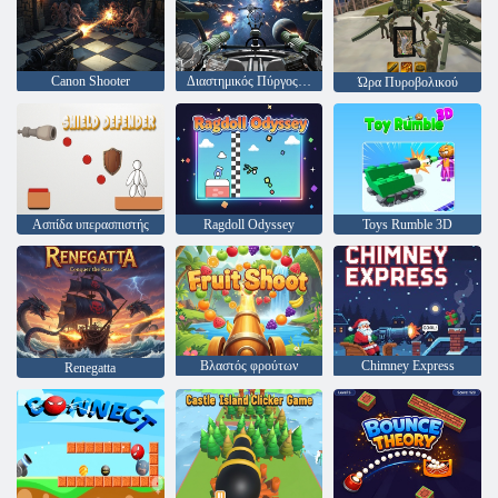
Canon Shooter
Διαστημικός Πύργος αεροσκαφών
Ώρα Πυροβολικού
Ασπίδα υπερασπιστής
Ragdoll Odyssey
Toys Rumble 3D
Βλαστός φρούτων
Chimney Express
Renegatta