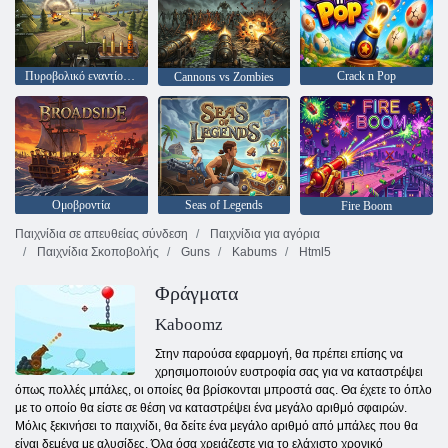
Πυροβολικό εναντίον τανκς
Crack n Pop
Cannons vs Zombies
Ομοβροντία
Seas of Legends
Fire Boom
Παιχνίδια σε απευθείας σύνδεση
Παιχνίδια για αγόρια
Παιχνίδια Σκοποβολής
Guns
Kabums
Html5
Φράγματα
Kaboomz
Στην παρούσα εφαρμογή, θα πρέπει επίσης να
χρησιμοποιούν ευστροφία σας για να καταστρέψει
όπως πολλές μπάλες, οι οποίες θα βρίσκονται μπροστά σας. Θα έχετε το όπλο
με το οποίο θα είστε σε θέση να καταστρέψει ένα μεγάλο αριθμό σφαιρών.
Μόλις ξεκινήσει το παιχνίδι, θα δείτε ένα μεγάλο αριθμό από μπάλες που θα
είναι δεμένα με αλυσίδες. Όλα όσα χρειάζεστε για το ελάχιστο χρονικό