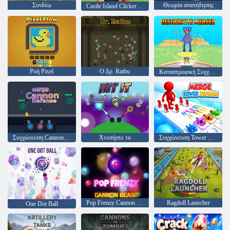
Συνδέω
Θεωρία αναπήδησης
Castle Island Clicker Game
Ροή Pixel
Ο Δρ. Ratbu
Καταστροφική Συγχώνευση
Συγχώνευση Cannon Defense
Χτυπήστε το
Συγχώνευση Tower Defense
Pop Frenzy Cannon Blast
Ragdoll Launcher
One Dot Ball