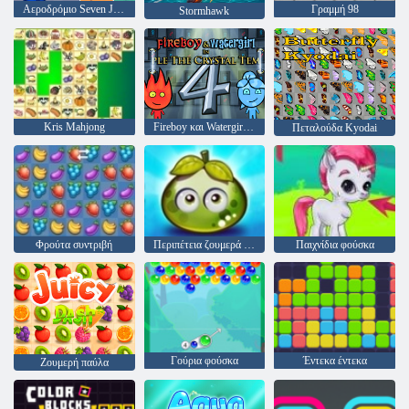
Αεροδρόμιο Seven Jobs
Γραμμή 98
Stormhawk
Kris Mahjong
Fireboy και Watergirl 4: Crystal Temple
Πεταλούδα Kyodai
Φρούτα συντριβή
Περιπέτεια ζουμερά μούρα
Παιχνίδια φούσκα
Γούρια φούσκα
Έντεκα έντεκα
Ζουμερή παύλα