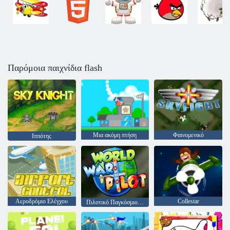
Παρόμοια παιχνίδια flash
Μια ακόμη πτήση
Φαινομενικό
Ιππότης
Αεροδρόμιο Ελέγχου
Collestar
Πιλοτικό Παγκόσμιο Πόλεμο