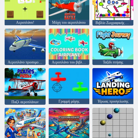
Αεροπλάνο!
Μάχη του αεροπλάνου
Βιβλίο Ζωγραφικής Αεροπλάνου
Αεροπλάνο προσομοιωτή πτήσης
Αεροπλάνο του βιβλίου χρωμάτων
Ταξίδι πτήσης
Γραμμή μάχης
Ήρωας προσγείωσης
Παζλ αεροπλάνων